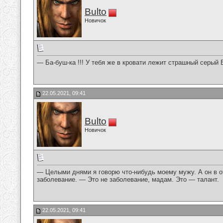
Bulto
Новичок
— Ба-буш-ка !!! У тебя же в кровати лежит страшный серый В
22.05.2021, 09:41
Bulto
Новичок
— Целыми днями я говорю что-нибудь моему мужу. А он в от
заболевание. — Это не заболевание, мадам. Это — талант.
22.05.2021, 09:41