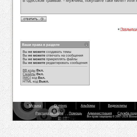
В одесском трамвае: - Мужчина, покупайте таки билет! Или 
«
Предыдущ
Ваши права в разделе
Вы
не можете
создавать темы
Вы
не можете
отвечать на сообщения
Вы
не можете
прикреплять файлы
Вы
не можете
редактировать сообщения
BB коды
Вкл.
Смайлы
Вкл.
[IMG]
код
Вкл.
HTML код
Выкл.
Музыка
Dj mixes
Альбомы
Видеоклипы
Реклама на сайте
Помощь
Администрация
Служба под
Все права защищены © 2007-2026 Bisou