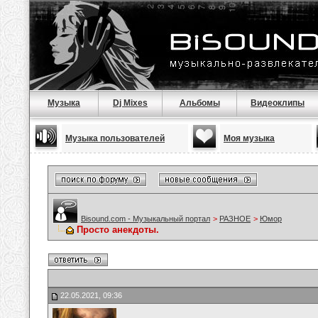
Музыка
Dj Mixes
Альбомы
Видеоклипы
Музыка пользователей
Моя музыка
Bisound.com - Музыкальный портал
>
РАЗНОЕ
>
Юмор
Просто анекдоты.
22.05.2021, 09:36