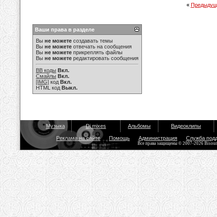
«
Предыдущ
Ваши права в разделе
Вы
не можете
создавать темы
Вы
не можете
отвечать на сообщения
Вы
не можете
прикреплять файлы
Вы
не можете
редактировать сообщения
BB коды
Вкл.
Смайлы
Вкл.
[IMG]
код
Вкл.
HTML код
Выкл.
Музыка
Dj mixes
Альбомы
Видеоклипы
Реклама на сайте
Помощь
Администрация
Служба под
Все права защищены © 2007-2026 Bisou