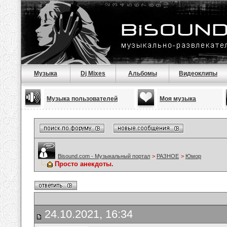
Музыка
Dj Mixes
Альбомы
Видеоклипы
Музыка пользователей
Моя музыка
Bisound.com - Музыкальный портал
>
РАЗНОЕ
>
Юмор
Просто анекдоты.
24.10.2021, 16:34