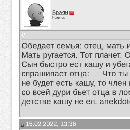
Браян
Новичок
Обедает семья: отец, мать 
Мать ругается. Тот плачет. 
Сын быстро ест кашу и убег
спрашивает отца: — Что ты 
не будет есть кашу, то член
со всей дури бьет отца в ло
детстве кашу не ел. anekdot
15.02.2022, 13:36