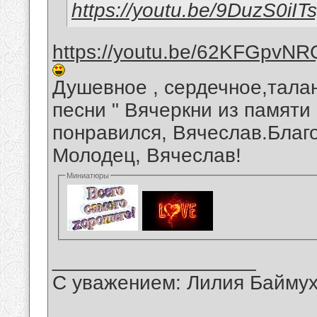
https://youtu.be/9DuzS0iIT
https://youtu.be/62KFGpvNR
Душевное , сердечное,тала
песни " Вячеркни из памят
понравился, Вячеслав.Благ
Молодец, Вячеслав!
Миниатюры
__________________
С уважением: Лилия Байму