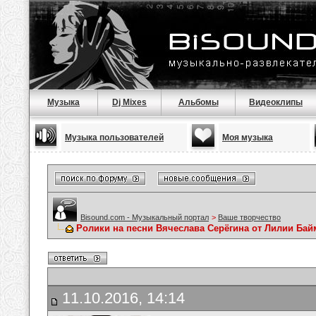
Музыка
Dj Mixes
Альбомы
Видеоклипы
Музыка пользователей
Моя музыка
Bisound.com - Музыкальный портал
>
Ваше творчество
Ролики на песни Вячеслава Серёгина от Лилии Ба
11.10.2016, 14:14