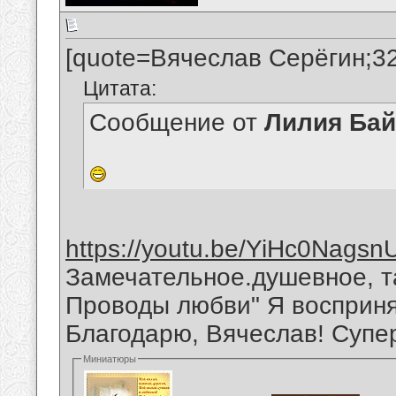
[quote=Вячеслав Серёгин;3
Цитата:
Сообщение от
Лилия Ба
https://youtu.be/YiHc0Nagsn
Замечательное.душевное, т
Проводы любви" Я восприня
Благодарю, Вячеслав! Супер
Миниатюры