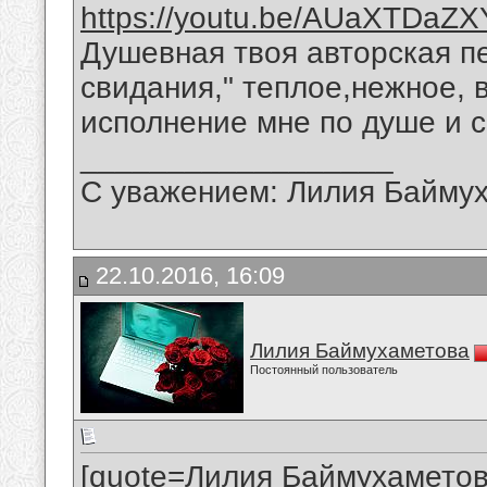
https://youtu.be/AUaXTDaZ
Душевная твоя авторская п
свидания," теплое,нежное, 
исполнение мне по душе и с
__________________
С уважением: Лилия Байму
22.10.2016, 16:09
Лилия Баймухаметова
Постоянный пользователь
[quote=Лилия Баймухаметов