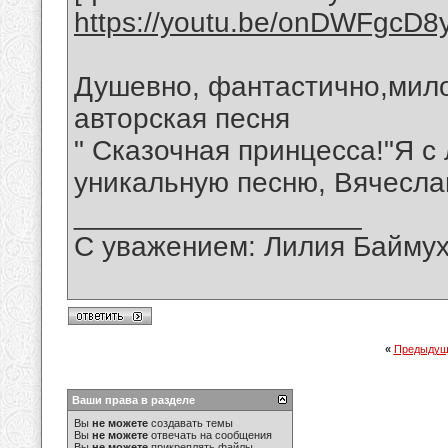
https://youtu.be/onDWFgcD8
Душевно, фантастично,мило
авторская песня
" Сказочная принцесса!"Я 
уникальную песню, Вячесла
__________________
С уважением: Лилия Байму
«
Предыдущ
Ваши права в разделе
Вы
не можете
создавать темы
Вы
не можете
отвечать на сообщения
Вы
не можете
прикреплять файлы