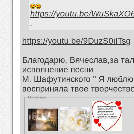
https://youtu.be/WuSkaXO
.
https://youtu.be/9DuzS0iITsg
Благодарю, Вячеслав,за та
исполнение песни
М. Шафутинского " Я люблю
восприняла твое творчеств
Миниатюры