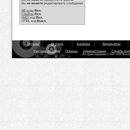
Вы
не можете
редактировать сообщения
BB коды
Вкл.
Смайлы
Вкл.
[IMG]
код
Вкл.
HTML код
Выкл.
Музыка
Dj mixes
Альбомы
Видеоклипы
Реклама на сайте
Помощь
Администрация
Служба под
Все права защищены © 2007-2026 Bisou