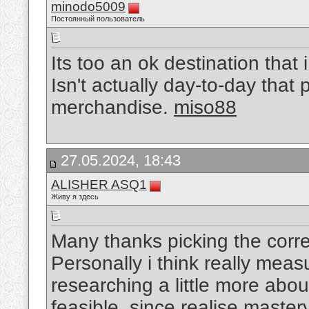
minodo5009
Постоянный пользователь
Its too an ok destination that
Isn't actually day-to-day that
merchandise.
miso88
27.05.2024, 18:43
ALISHER ASQ1
Живу я здесь
Many thanks picking the correc
Personally i think really meas
researching a little more abo
feasible, since realise master