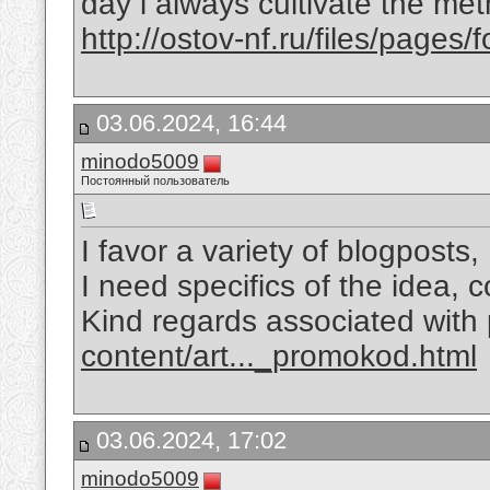
day i always cultivate the met
http://ostov-nf.ru/files/page
03.06.2024, 16:44
minodo5009
Постоянный пользователь
I favor a variety of blogposts
I need specifics of the idea, c
Kind regards associated with 
content/art..._promokod.html
03.06.2024, 17:02
minodo5009