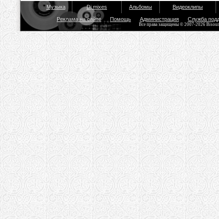
Музыка
Dj mixes
Альбомы
Видеоклипы
Реклама на сайте
Помощь
Администрация
Служба под
Все права защищены © 2007-2026 Bisou