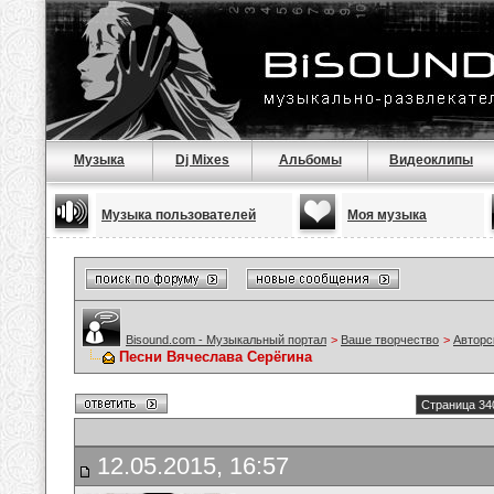
Музыка
Dj Mixes
Альбомы
Видеоклипы
Музыка пользователей
Моя музыка
Bisound.com - Музыкальный портал
>
Ваше творчество
>
Авторс
Песни Вячеслава Серёгина
Страница 34
12.05.2015, 16:57