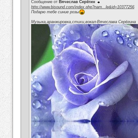
Сообщение от
Вячеслав Серёгин
http://www.bisound.com/index.php?nam...le&id=10377256
Подарю тебе синие розы
Музыка,аранжировка,стихи,вокал-Вячеслава Серёгина