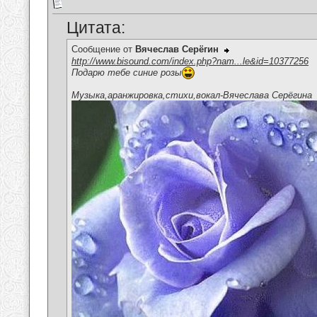
Цитата:
Сообщение от
Вячеслав Серёгин
http://www.bisound.com/index.php?nam...le&id=10377256
Подарю тебе синие розы
Музыка,аранжировка,стихи,вокал-Вячеслава Серёгина