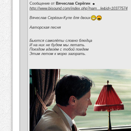
Сообщение от
Вячеслав Серёгин
http://www.bisound.com/index.php?nam...le&id=10377574
Вячеслав Серёгин-Купе для двоих
Авторская песня
Бьются самолёты словно блюдца
И на них не будем мы летать.
Поездом вдвоём с тобой поедем
Этим летом к морю загорать.