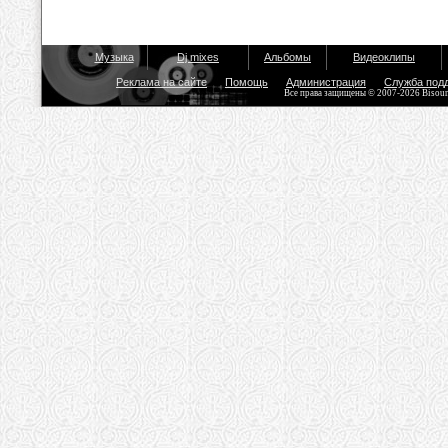
Музыка
Dj mixes
Альбомы
Видеоклипы
Реклама на сайте
Помощь
Администрация
Служба под
Все права защищены © 2007-2026 Bisou