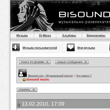
Музыка
Dj Mixes
Альбомы
Видеоклипы
Музыка пользователей
Моя музыка
Bisound.com - Музыкальный портал
>
Что нового ?
bisound music
13.02.2010, 17:09