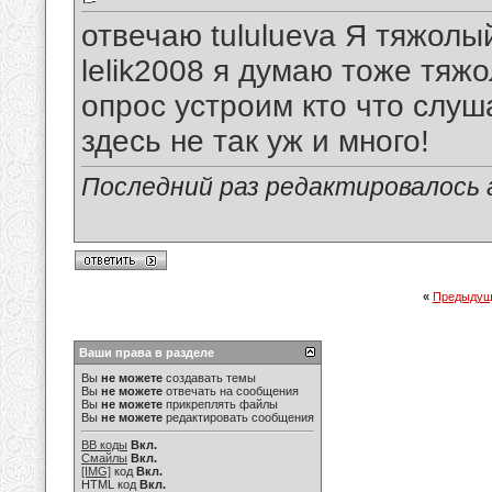
отвечаю tululueva Я тяжолы
lelik2008 я думаю тоже тяж
опрос устроим кто что слуш
здесь не так уж и много!
Последний раз редактировалось a.
«
Предыдущ
Ваши права в разделе
Вы
не можете
создавать темы
Вы
не можете
отвечать на сообщения
Вы
не можете
прикреплять файлы
Вы
не можете
редактировать сообщения
BB коды
Вкл.
Смайлы
Вкл.
[IMG]
код
Вкл.
HTML код
Вкл.