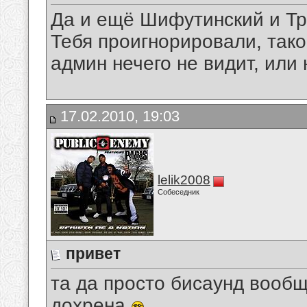
Да и ещё Шифутинский и Тро
Тебя проигнорировали, так
админ нечего не видит, или н
17.02.2010, 19:03
lelik2008
Собеседник
привет
та да просто бисаунд вооб
дохрена