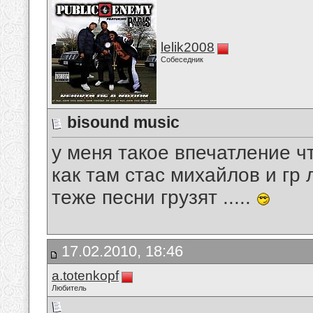
lelik2008
Собеседник
bisound music
у меня такое впечатление ч
как там стас михайлов и гр
теже песни грузят .....
17.02.2010, 18:46
a.totenkopf
Любитель