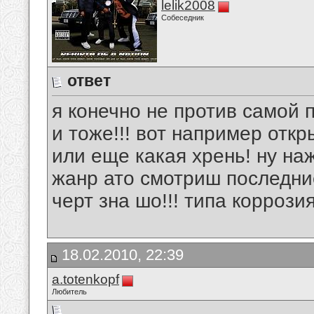
lelik2008
Собеседник
ответ
я конечно не против самой 
и тоже!!! вот например откры
или еще какая хрень! ну на
жанр ато смотриш последни
черт зна шо!!! типа коррози
18.02.2010, 22:39
a.totenkopf
Любитель