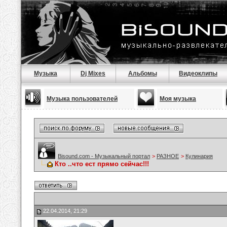
Музыка
Dj Mixes
Альбомы
Видеоклипы
Музыка пользователей
Моя музыка
Bisound.com - Музыкальный портал
>
РАЗНОЕ
>
Кулинария
Кто ..что ест прямо сейчас!!!
22.04.2014, 21:29