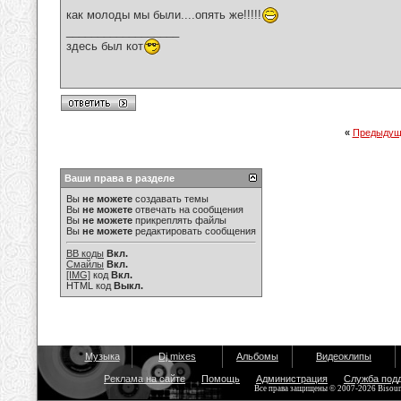
как молоды мы были....опять же!!!!!
__________________
здесь был кот
«
Предыдущ
Ваши права в разделе
Вы
не можете
создавать темы
Вы
не можете
отвечать на сообщения
Вы
не можете
прикреплять файлы
Вы
не можете
редактировать сообщения
BB коды
Вкл.
Смайлы
Вкл.
[IMG]
код
Вкл.
HTML код
Выкл.
Музыка
Dj mixes
Альбомы
Видеоклипы
Реклама на сайте
Помощь
Администрация
Служба под
Все права защищены © 2007-2026 Bisou