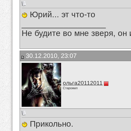
Юрий... эт что-то
__________________
Не будите во мне зверя, он 
30.12.2010, 23:07
ольга20112011
Старожил
Прикольно.