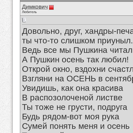
Димкович
Любитель
Довольно, друг, хандры-печ
ты что-то слишком приуныл.
Ведь все мы Пушкина читал
А Пушкин осень так любил!
Открой окно, вздохни счаст
Взгляни на ОСЕНЬ в сентяб
Увидишь, как она красива
В распозолоченой листве
Ты тоже не грусти, подруга
Будь рядом-вот моя рука
Сумей понять меня и осень