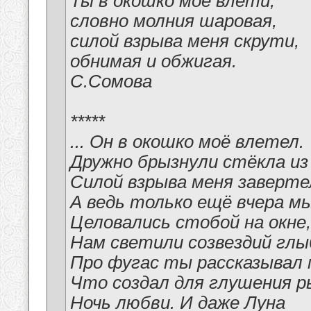
Ты в окошко моё влети,
словно молния шаровая,
силой взрыва меня скрути,
обнимая и обжигая.
С.Сомова
*****
... Он в окошко моё влетел.
Дружно брызнули стёкла из
Силой взрыва меня заверте
А ведь только ещё вчера м
Целовались стобой на окне,
Нам светили созвездий глы
Про фугас ты рассказывал 
Что создал для глушения р
Ночь любви. И даже Луна