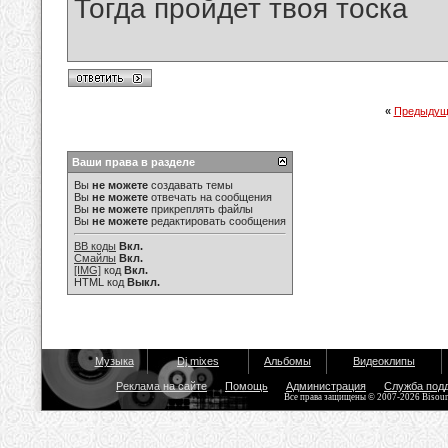
Тогда пройдет твоя тоска
«
Предыдущ
Ваши права в разделе
Вы
не можете
создавать темы
Вы
не можете
отвечать на сообщения
Вы
не можете
прикреплять файлы
Вы
не можете
редактировать сообщения
BB коды
Вкл.
Смайлы
Вкл.
[IMG]
код
Вкл.
HTML код
Выкл.
Музыка
Dj mixes
Альбомы
Видеоклипы
Реклама на сайте
Помощь
Администрация
Служба под
Все права защищены © 2007-2026 Bisou