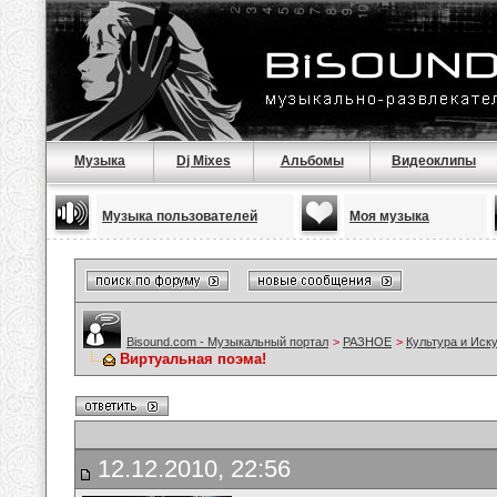
Музыка
Dj Mixes
Альбомы
Видеоклипы
Музыка пользователей
Моя музыка
Bisound.com - Музыкальный портал
>
РАЗНОЕ
>
Культура и Иск
Виртуальная поэма!
12.12.2010, 22:56