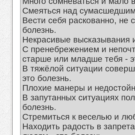
Много сомневаться и мало в
Смеяться над сумасшедшими
Вести себя раскованно, не 
болезнь.
Некрасивые высказывания и 
С пренебрежением и непочти
старше или младше тебя - э
В тяжёлой ситуации соверш
это болезнь.
Плохие манеры и недостойны
В запутанных ситуациях пола
болезнь.
Стремиться к веселью и люб
Находить радость в запрета