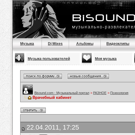
Музыка
Dj Mixes
Альбомы
Видеоклипы
Музыка пользователей
Моя музыка
Bisound.com - Музыкальный портал
>
РАЗНОЕ
>
Психология
Врачебный кабинет
22.04.2011, 17:25