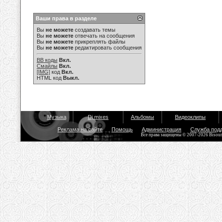
Ваши права в разделе
Вы
не можете
создавать темы
Вы
не можете
отвечать на сообщения
Вы
не можете
прикреплять файлы
Вы
не можете
редактировать сообщения
BB коды
Вкл.
Смайлы
Вкл.
[IMG]
код
Вкл.
HTML код
Выкл.
Музыка
Dj mixes
Альбомы
Видеоклипы
Реклама на сайте
Помощь
Администрация
Служба под
Все права защищены © 2007-2026 Bisou