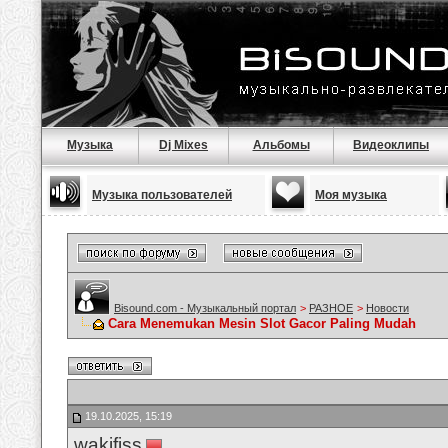
Музыка
Dj Mixes
Альбомы
Видеоклипы
Музыка пользователей
Моя музыка
Bisound.com - Музыкальный портал
>
РАЗНОЕ
>
Новости
Cara Menemukan Mesin Slot Gacor Paling Mudah
19.10.2025, 15:19
wakifiss