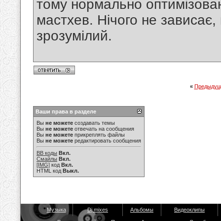
тому нормально оптимізова
мастхев. Нічого не зависає,
зрозумілий.
«
Предыдущ
Ваши права в разделе
Вы
не можете
создавать темы
Вы
не можете
отвечать на сообщения
Вы
не можете
прикреплять файлы
Вы
не можете
редактировать сообщения
BB коды
Вкл.
Смайлы
Вкл.
[IMG]
код
Вкл.
HTML код
Выкл.
Музыка
Dj mixes
Альбомы
Видеоклипы