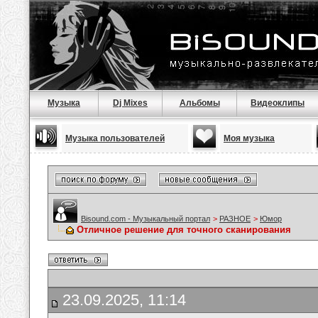
Музыка
Dj Mixes
Альбомы
Видеоклипы
Музыка пользователей
Моя музыка
Bisound.com - Музыкальный портал
>
РАЗНОЕ
>
Юмор
Отличное решение для точного сканирования
23.09.2025, 11:14