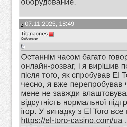
оборудование.
07.11.2025, 18:49
TitanJones
Собеседник
Останнім часом багато гово
онлайн-розваг, і я вирішив 
після того, як спробував El 
чесно, я вже перепробував 
мене не завжди влаштовувал
відсутність нормальної підт
ігор. У випадку з El Toro вс
https://el-toro-casino.com/ua
.