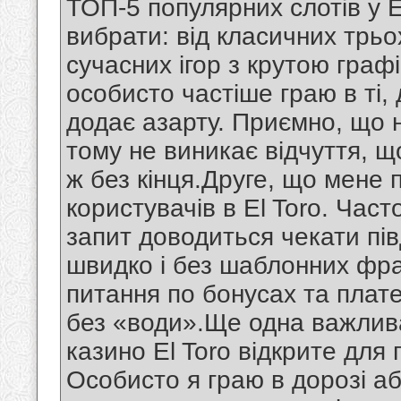
ТОП-5 популярних слотів у E
вибрати: від класичних трь
сучасних ігор з крутою гра
особисто частіше граю в ті,
додає азарту. Приємно, що 
тому не виникає відчуття, щ
ж без кінця.Друге, що мене
користувачів в El Toro. Час
запит доводиться чекати пів
швидко і без шаблонних фра
питання по бонусах та плате
без «води».Ще одна важлив
казино El Toro відкрите для
Особисто я граю в дорозі аб