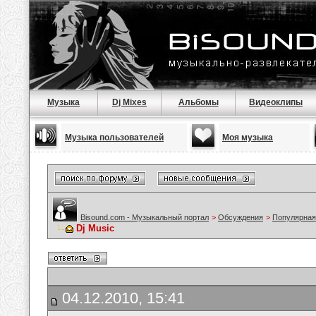
Музыка
Dj Mixes
Альбомы
Видеоклипы
Музыка пользователей
Моя музыка
Bisound.com - Музыкальный портал
>
Обсуждения
>
Популярная
Dj Music
04.12.2010, 15:41