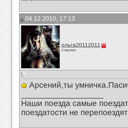
04.12.2010, 17:13
ольга20112011
Старожил
Арсений,ты умничка.Паси
__________________
Наши поезда самые поездат
поездатости не перепоездят