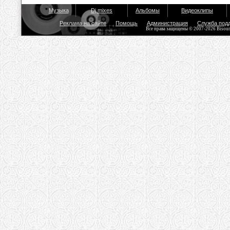
Музыка
Dj mixes
Альбомы
Видеоклипы
Реклама на сайте
Помощь
Администрация
Служба под
Все права защищены © 2007-2026 Bisou