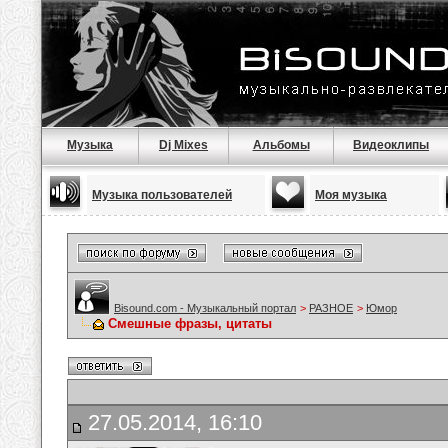
Музыка
Dj Mixes
Альбомы
Видеоклипы
Музыка пользователей
Моя музыка
Bisound.com - Музыкальный портал
>
РАЗНОЕ
>
Юмор
Смешные фразы, цитаты
27.05.2014, 16:10