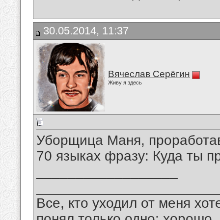
30.05.2014, 11:37
Вячеслав Серёгин
Живу я здесь
Уборщица Маня, проработавш
70 языках фразу: Куда ты п
__________________
_______________________
Все, кто уходил от меня хот
понял только одно: хорошо,