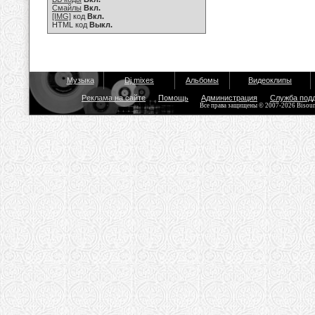
Смайлы
Вкл.
[IMG]
код
Вкл.
HTML код
Выкл.
Музыка
Dj mixes
Альбомы
Видеоклипы
Реклама на сайте
Помощь
Администрация
Служба под
Все права защищены © 2007-2026 Bisou