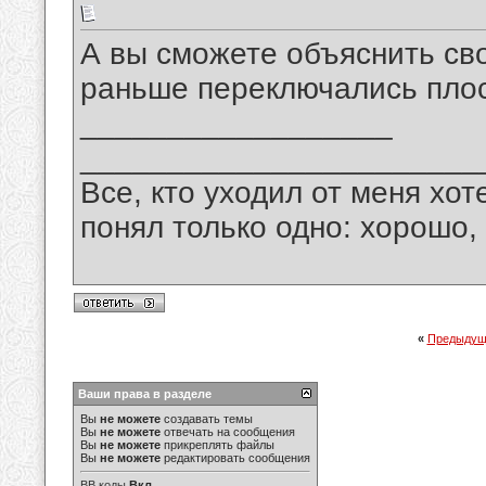
А вы сможете объяснить св
раньше переключались пло
__________________
_______________________
Все, кто уходил от меня хот
понял только одно: хорошо,
«
Предыдущ
Ваши права в разделе
Вы
не можете
создавать темы
Вы
не можете
отвечать на сообщения
Вы
не можете
прикреплять файлы
Вы
не можете
редактировать сообщения
BB коды
Вкл.