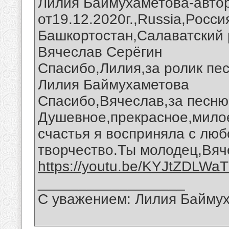
Лилия Баймухаметова-автор
от19.12.2020г.,Russia,Росс
Башкортостан,Салаватский 
Вячеслав Серёгин
Спасибо,Лилия,за ролик пес
Лилия Баймухаметова
Спасибо,Вячеслав,за песню
Душевное,прекрасное,мило
счастья я восприняла с лю
творчество.Ты молодец,Вяч
https://youtu.be/KYJtZDLWa
__________________
С уважением: Лилия Байму