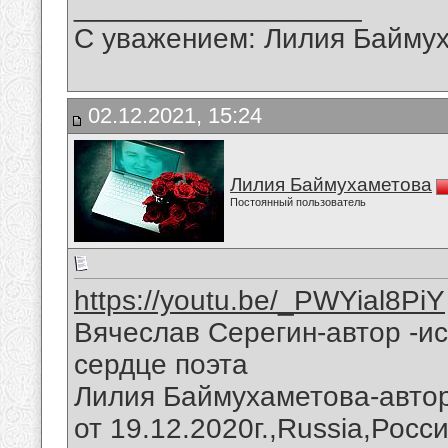
__________________
С уважением: Лилия Байму
02.12.2021, 15:24
Лилия Баймухаметова
Постоянный пользователь
https://youtu.be/_PWYial8PiY
Вячеслав Серегин-автор -и
сердце поэта
Лилия Баймухаметова-автор
от 19.12.2020г.,Russia,Росс