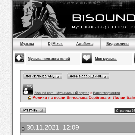
Музыка
Dj Mixes
Альбомы
Видеоклипы
Музыка пользователей
Моя музыка
Bisound.com - Музыкальный портал
>
Ваше творчество
Ролики на песни Вячеслава Серёгина от Лилии Ба
Страница 16
30.11.2021, 12:09