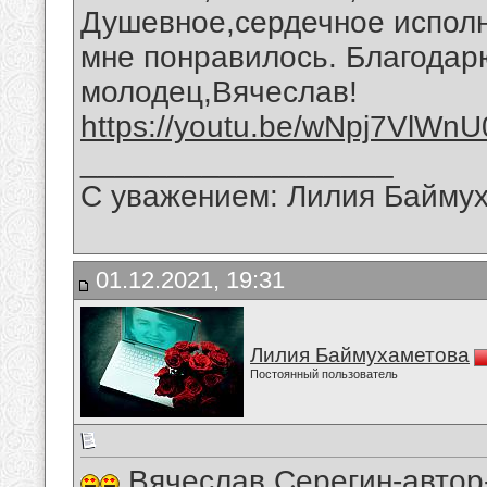
Душевное,сердечное испол
мне понравилось. Благодар
молодец,Вячеслав!
https://youtu.be/wNpj7VlWnU
__________________
С уважением: Лилия Байму
01.12.2021, 19:31
Лилия Баймухаметова
Постоянный пользователь
Вячеслав Серегин-автор-