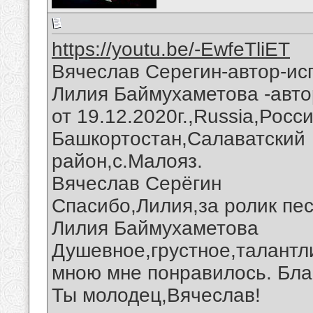
https://youtu.be/-EwfeTliET
Вячеслав Серегин-автор-исп
Лилия Баймухаметова -авто
от 19.12.2020г.,Russia,Росс
Башкортостан,Салаватский
район,с.Малояз.
Вячеслав Серёгин
Спасибо,Лилия,за ролик пес
Лилия Баймухаметова
Душевное,грустное,талантл
мною мне понравилось. Бла
Ты молодец,Вячеслав!