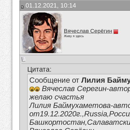
01.12.2021, 10:14
Вячеслав Серёгин
Живу я здесь
Цитата:
Сообщение от
Лилия Байм
Вячеслав Серегин-автор
желаю счастья
Лилия Баймухаметова-авто
от19.12.2020г.,Russia,Росс
Башкортостан,Салаватский