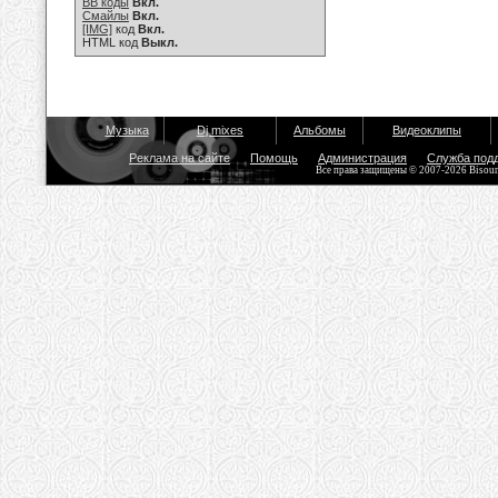
BB коды
Вкл.
Смайлы
Вкл.
[IMG]
код
Вкл.
HTML код
Выкл.
Музыка
Dj mixes
Альбомы
Видеоклипы
Реклама на сайте
Помощь
Администрация
Служба под
Все права защищены © 2007-2026 Bisou