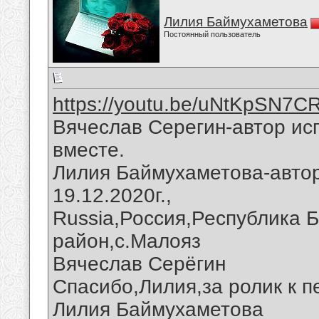
Лилия Баймухаметова
Постоянный пользователь
https://youtu.be/uNtKpSN7C
Вячеслав Серегин-автор ис
вместе.
Лилия Баймухаметова-автор
19.12.2020г.,
Russia,Россия,Республика 
район,с.Малояз
Вячеслав Серёгин
Спасибо,Лилия,за ролик к п
Лилия Баймухаметова