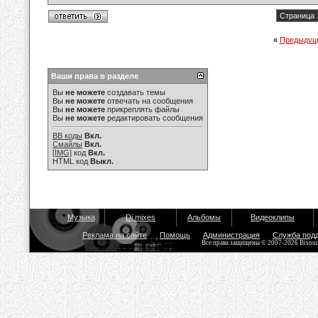
Страница 
«
Предыдущ
Ваши права в разделе
Вы
не можете
создавать темы
Вы
не можете
отвечать на сообщения
Вы
не можете
прикреплять файлы
Вы
не можете
редактировать сообщения
BB коды
Вкл.
Смайлы
Вкл.
[IMG]
код
Вкл.
HTML код
Выкл.
Музыка
Dj mixes
Альбомы
Видеоклипы
Реклама на сайте
Помощь
Администрация
Служба под
Все права защищены © 2007-2026 Bisou