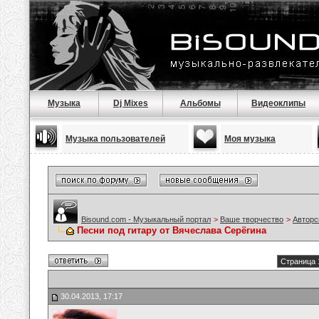
Музыка
Dj Mixes
Альбомы
Видеоклипы
Музыка пользователей
Моя музыка
Bisound.com - Музыкальный портал
>
Ваше творчество
>
Авторс
Песни под гитару от Вячеслава Серёгина
Страница 
30.04.2013, 17:17