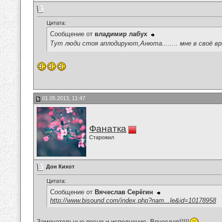
Цитата:
Сообщение от
владимир лабух
Тут люди стоя аплодируют,Анюта........ мне в своё в
01.05.2013, 11:47
Фанатка
Старожил
Дон Кихот
Цитата:
Сообщение от
Вячеслав Серёгин
http://www.bisound.com/index.php?nam...le&id=10178958
Замечательные песня и исполнение, Вячеслав!!!!!