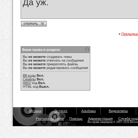
Да уж.
«
Предыдущ
Ваши права в разделе
Вы
не можете
создавать темы
Вы
не можете
отвечать на сообщения
Вы
не можете
прикреплять файлы
Вы
не можете
редактировать сообщения
BB коды
Вкл.
Смайлы
Вкл.
[IMG]
код
Вкл.
HTML код
Выкл.
Музыка
Dj mixes
Альбомы
Видеоклипы
Реклама на сайте
Помощь
Администрация
Служба под
Все права защищены © 2007-2026 Bisou