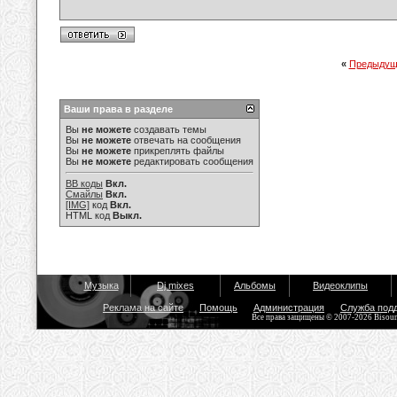
«
Предыдущ
Ваши права в разделе
Вы
не можете
создавать темы
Вы
не можете
отвечать на сообщения
Вы
не можете
прикреплять файлы
Вы
не можете
редактировать сообщения
BB коды
Вкл.
Смайлы
Вкл.
[IMG]
код
Вкл.
HTML код
Выкл.
Музыка
Dj mixes
Альбомы
Видеоклипы
Реклама на сайте
Помощь
Администрация
Служба под
Все права защищены © 2007-2026 Bisou