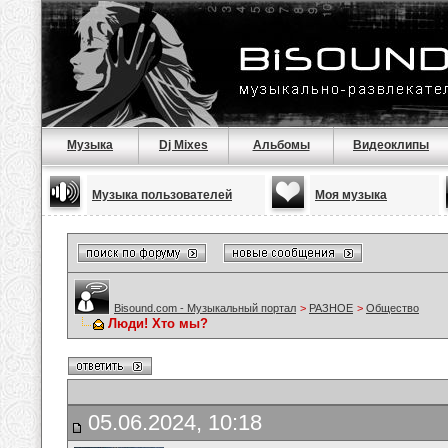
Музыка
Dj Mixes
Альбомы
Видеоклипы
Музыка пользователей
Моя музыка
Bisound.com - Музыкальный портал
>
РАЗНОЕ
>
Общество
Люди! Хто мы?
05.06.2024, 10:18