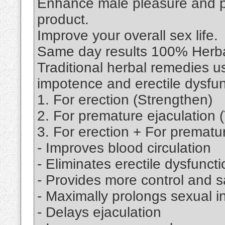
Enhance male pleasure and pe
product.
Improve your overall sex life.
Same day results 100% Herba
Traditional herbal remedies 
impotence and erectile dysfun
1. For erection (Strengthen)
2. For premature ejaculation 
3. For erection + For prematur
- Improves blood circulation
- Eliminates erectile dysfuncti
- Provides more control and sa
- Maximally prolongs sexual i
- Delays ejaculation