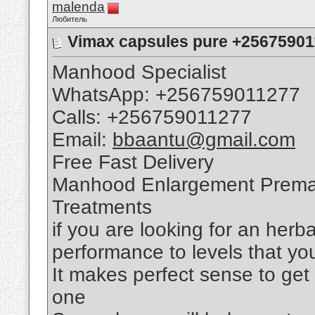
malenda
Любитель
Vimax capsules pure +256759011
Manhood Specialist
WhatsApp: +256759011277
Calls: +256759011277
Email:
bbaantu@gmail.com
Free Fast Delivery
Manhood Enlargement Premat
Treatments
if you are looking for an her
performance to levels that y
It makes perfect sense to ge
one