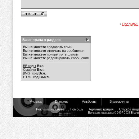
«
Предыдущ
Ваши права в разделе
Вы
не можете
создавать темы
Вы
не можете
отвечать на сообщения
Вы
не можете
прикреплять файлы
Вы
не можете
редактировать сообщения
BB коды
Вкл.
Смайлы
Вкл.
[IMG]
код
Вкл.
HTML код
Выкл.
Музыка
Dj mixes
Альбомы
Видеоклипы
Реклама на сайте
Помощь
Администрация
Служба под
Все права защищены © 2007-2026 Bisou