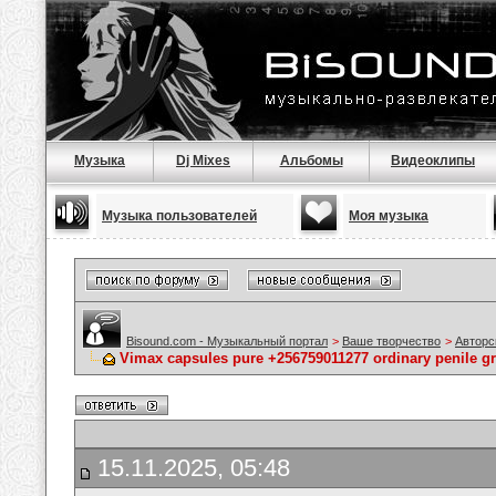
Музыка
Dj Mixes
Альбомы
Видеоклипы
Музыка пользователей
Моя музыка
Bisound.com - Музыкальный портал
>
Ваше творчество
>
Авторс
Vimax capsules pure +256759011277 ordinary penile g
15.11.2025, 05:48