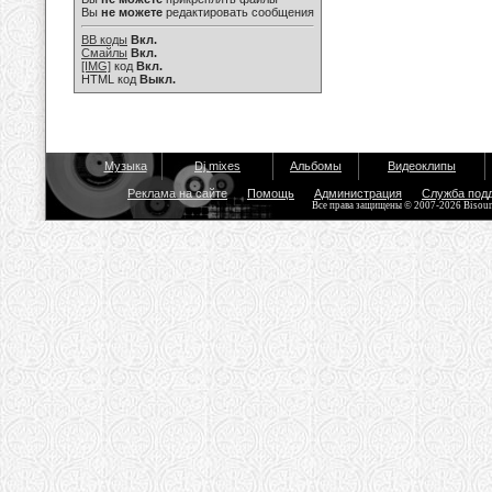
Вы
не можете
редактировать сообщения
BB коды
Вкл.
Смайлы
Вкл.
[IMG]
код
Вкл.
HTML код
Выкл.
Музыка
Dj mixes
Альбомы
Видеоклипы
Реклама на сайте
Помощь
Администрация
Служба под
Все права защищены © 2007-2026 Bisou