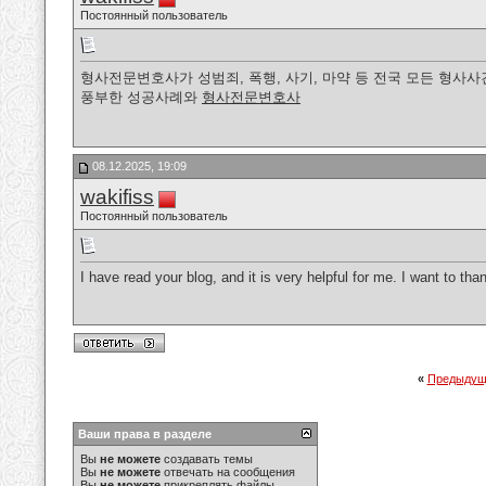
Постоянный пользователь
형사전문변호사가 성범죄, 폭행, 사기, 마약 등 전국 모든 형사사
풍부한 성공사례와
형사전문변호사
08.12.2025, 19:09
wakifiss
Постоянный пользователь
I have read your blog, and it is very helpful for me. I want to t
«
Предыдущ
Ваши права в разделе
Вы
не можете
создавать темы
Вы
не можете
отвечать на сообщения
Вы
не можете
прикреплять файлы