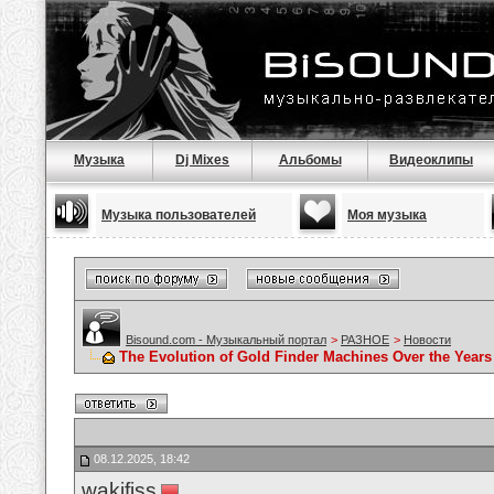
Музыка
Dj Mixes
Альбомы
Видеоклипы
Музыка пользователей
Моя музыка
Bisound.com - Музыкальный портал
>
РАЗНОЕ
>
Новости
The Evolution of Gold Finder Machines Over the Years
08.12.2025, 18:42
wakifiss