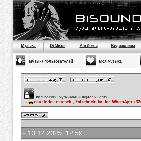
Музыка
Dj Mixes
Альбомы
Видеоклипы
Музыка пользователей
Моя музыка
Bisound.com - Музыкальный портал
>
Релизы
counterfeit deutsch , Falschgeld kaufen WhatsApp +3
10.12.2025, 12:59