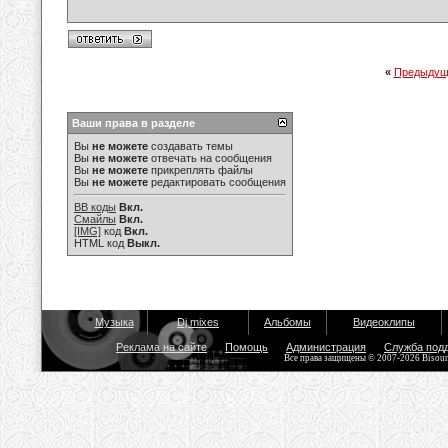
«
Предыдущ
Ваши права в разделе
Вы
не можете
создавать темы
Вы
не можете
отвечать на сообщения
Вы
не можете
прикреплять файлы
Вы
не можете
редактировать сообщения
BB коды
Вкл.
Смайлы
Вкл.
[IMG]
код
Вкл.
HTML код
Выкл.
Музыка
Dj mixes
Альбомы
Видеоклипы
Реклама на сайте
Помощь
Администрация
Служба под
Все права защищены © 2007-2026 Bisou