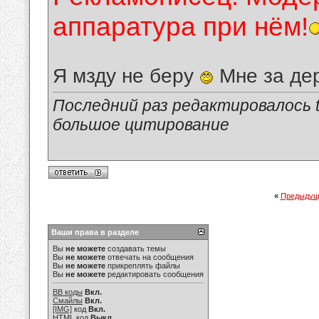
аппаратура при нём!
Я мзду не беру
Мне за де
Последний раз редактировалось tu
большое цитирование
«
Предыдущ
Ваши права в разделе
Вы
не можете
создавать темы
Вы
не можете
отвечать на сообщения
Вы
не можете
прикреплять файлы
Вы
не можете
редактировать сообщения
BB коды
Вкл.
Смайлы
Вкл.
[IMG]
код
Вкл.
HTML код
Выкл.