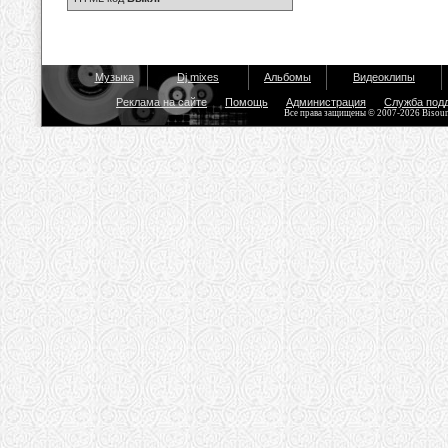
Музыка
Dj mixes
Альбомы
Видеоклипы
Реклама на сайте
Помощь
Администрация
Служба под
Все права защищены © 2007-2026 Bisou