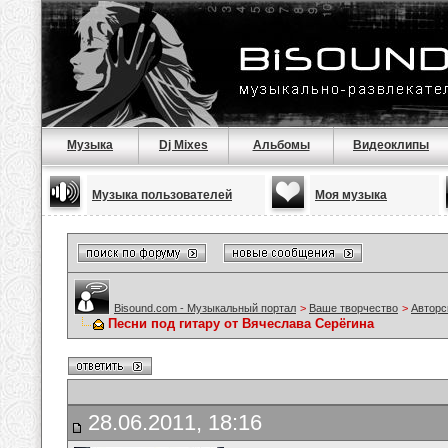
Музыка
Dj Mixes
Альбомы
Видеоклипы
Музыка пользователей
Моя музыка
Bisound.com - Музыкальный портал
>
Ваше творчество
>
Авторс
Песни под гитару от Вячеслава Серёгина
28.06.2011, 18:16