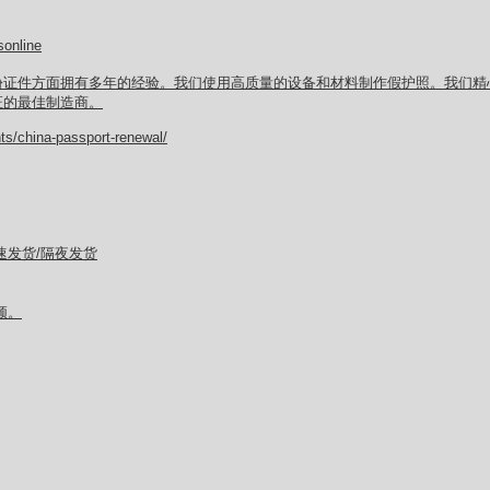
online
份证件方面拥有多年的经验。我们使用高质量的设备和材料制作假护照。我们精
证的最佳制造商。
ts/china-passport-renewal/
速发货/隔夜发货
频。