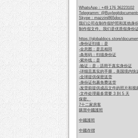
WhatsApp：+49 176 36223102
Telegramm: @Buylegitdocuments
Skype：mazzini865docs
我们公司在制作假护照和其他身
制作假文件。我们是优质假身份
https://globaldocs.store/documen
-身份证扫描：是
-全息图：是且相同
-条形码：扫描身份证
-紫外线：是
-验证：是 - 适用于真实身份证
-详细且真实的手册，美国境内快
-全球提供保密送货
-身份证包裹免费送货
-发货前提供成品文件的照片和视
-文件处理最多需要 3 到 5 天
保密。
7十二家房客
購買中國護照
中國護照
中國存摺