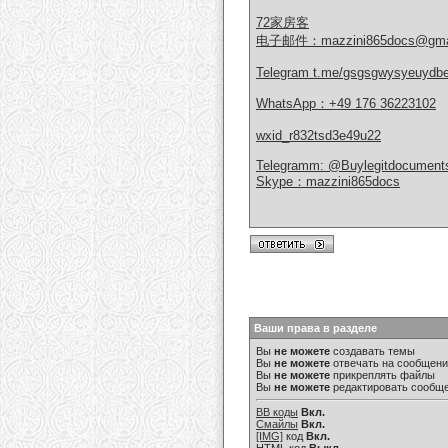
72家房客
电子邮件：mazzini865docs@gmai
Telegram t.me/gsgsgwysyeuydb
WhatsApp：+49 176 36223102
wxid_r832tsd3e49u22
Telegramm: @Buylegitdocuments
Skype：mazzini865docs
Ваши права в разделе
Вы
не можете
создавать темы
Вы
не можете
отвечать на сообщен
Вы
не можете
прикреплять файлы
Вы
не можете
редактировать сообщ
BB коды
Вкл.
Смайлы
Вкл.
[IMG]
код
Вкл.