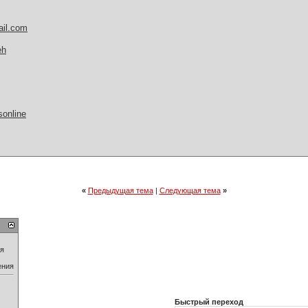
l.com
eh
online
«
Предыдущая тема
|
Следующая тема
»
ия
ения
Быстрый переход