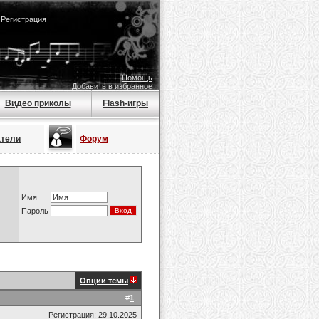
|
Регистрация
Помощь
Добавить в избранное
Видео приколы
Flash-игры
атели
Форум
Имя
Пароль
Опции темы
#
1
Регистрация: 29.10.2025