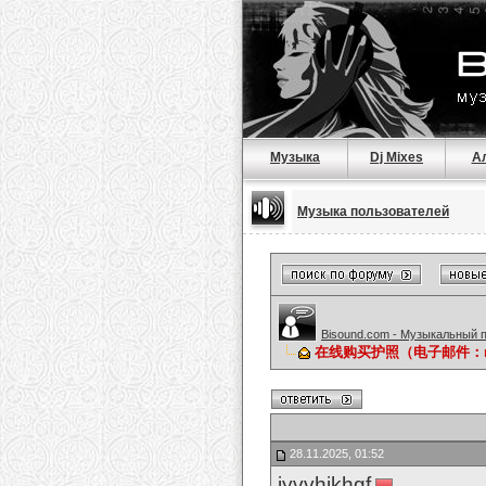
Музыка
Dj Mixes
А
Музыка пользователей
Bisound.com - Музыкальный 
在线购买护照（电子邮件：maz
28.11.2025, 01:52
iyvvhjkhgf