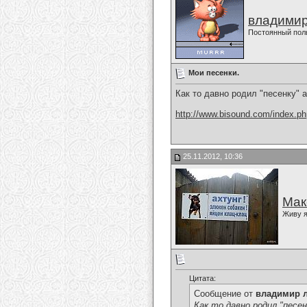
владимир
Постоянный пол
Мои песенки.
Как то давно родил "песенку" а 
http://www.bisound.com/index.p
25.11.2012, 10:36
Мак
Живу я
Цитата:
Сообщение от
владимир 
Как то давно родил "песенк