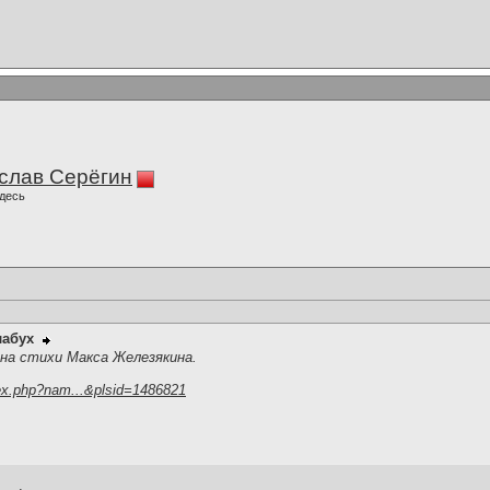
слав Серёгин
десь
лабух
,на стихи Макса Железякина.
ex.php?nam...&plsid=1486821