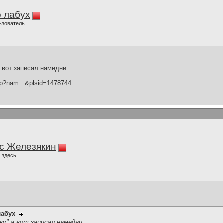
 лабух
ьзователь
вот записал намедни........
hp?nam...&plsid=1478744
с Железякин
 здесь
лабух
у" а вот записал намедни........