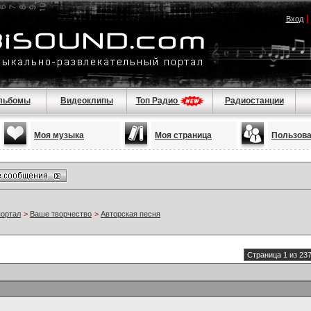
Вход
льбомы
Видеоклипы
Топ Радио
Радиостанции
Моя музыка
Моя страница
Пользов
портал
>
Ваше творчество
>
Авторская песня
Страница 1 из 23