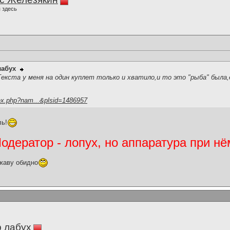
 здесь
лабух
..Текста у меня на один куплет только и хватило,и то это "рыба" была,е
ex.php?nam...&plsid=1486957
ь!
дератор - лопух, но аппаратура при нё
жаву обидно
 лабух