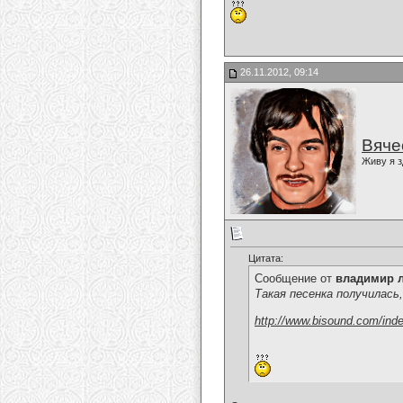
26.11.2012, 09:14
Вяче
Живу я з
Цитата:
Сообщение от
владимир 
Такая песенка получилась
http://www.bisound.com/ind