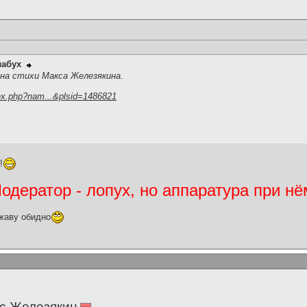
лабух
,на стихи Макса Железякина.
ex.php?nam...&plsid=1486821
!
дератор - лопух, но аппаратура при нё
жаву обидно
с Железякин