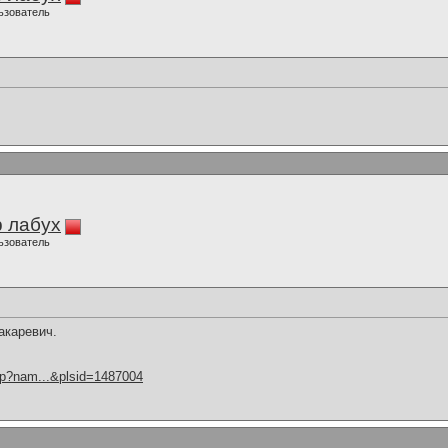
ьзователь
 лабух
ьзователь
акаревич.
hp?nam...&plsid=1487004