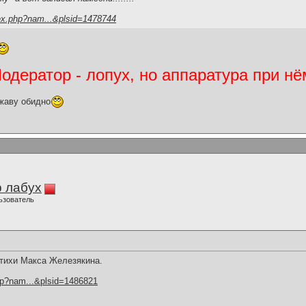
ex.php?nam...&plsid=1478744
дератор - лопух, но аппаратура при нё
жаву обидно
 лабух
ьзователь
стихи Макса Железякина.
hp?nam...&plsid=1486821