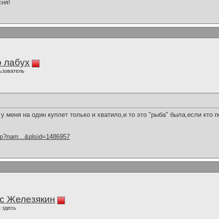
сня!
 лабух
ьзователь
та у меня на один куплет только и хватило,и то это "рыба" была,если кто по
hp?nam...&plsid=1486957
с Железякин
 здесь