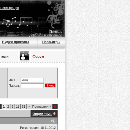
|
Регистрация
Помощь
Добавить в избранное
Видео приколы
Flash-игры
атели
Форум
Имя
Пароль
7
1
2
3
11
51
>
Последняя
»
Опции темы
#
1
Регистрация: 18.11.2012