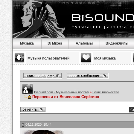
Музыка
Dj Mixes
Альбомы
Видеоклипы
Музыка пользователей
Моя музыка
Bisound.com - Музыкальный портал
>
Ваше творчество
Перепевки от Вячеслава Серёгина
Ст
04.11.2020, 10:44