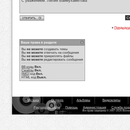
С уважением: Лилия Баймухаметова
Ст
«
Предыдущ
Ваши права в разделе
Вы
не можете
создавать темы
Вы
не можете
отвечать на сообщения
Вы
не можете
прикреплять файлы
Вы
не можете
редактировать сообщения
BB коды
Вкл.
Смайлы
Вкл.
[IMG]
код
Вкл.
HTML код
Выкл.
Музыка
Dj mixes
Альбомы
Видеоклипы
Реклама на сайте
Помощь
Администрация
Служба под
Все права защищены © 2007-2026 Bisou