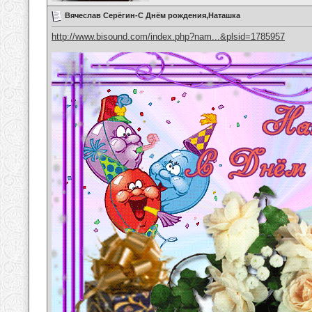
Вячеслав Серёгин-С Днём рождения,Наташка
http://www.bisound.com/index.php?nam...&plsid=1785957