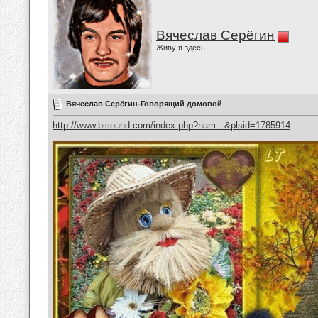
Вячеслав Серёгин
Живу я здесь
Вячеслав Серёгин-Говорящий домовой
http://www.bisound.com/index.php?nam...&plsid=1785914