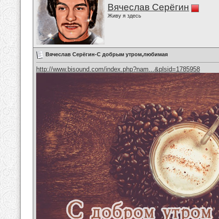
Вячеслав Серёгин
Живу я здесь
Вячеслав Серёгин-С добрым утром,любимая
http://www.bisound.com/index.php?nam...&plsid=1785958