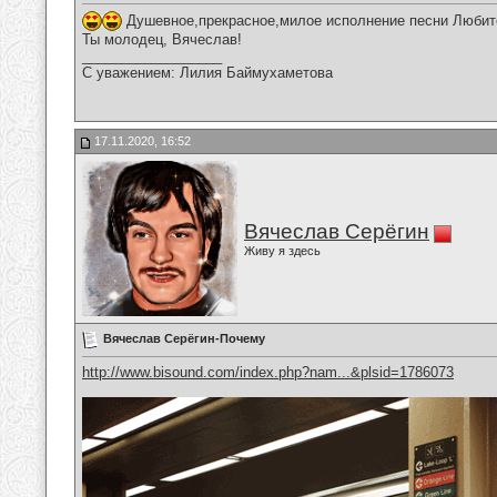
Душевное,прекрасное,милое исполнение песни Любите
Ты молодец, Вячеслав!
__________________
С уважением: Лилия Баймухаметова
17.11.2020, 16:52
Вячеслав Серёгин
Живу я здесь
Вячеслав Серёгин-Почему
http://www.bisound.com/index.php?nam...&plsid=1786073