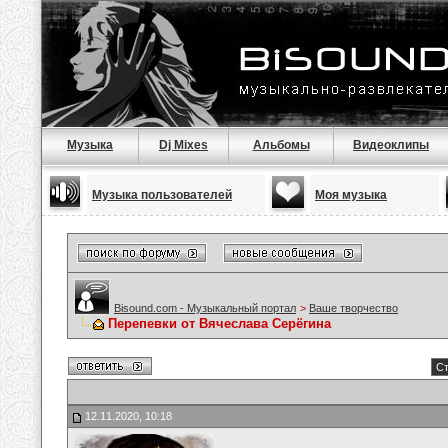
Музыка
Dj Mixes
Альбомы
Видеоклипы
Музыка пользователей
Моя музыка
Bisound.com - Музыкальный портал
>
Ваше творчество
Перепевки от Вячеслава Серёгина
Ст
12.11.2020, 10:18