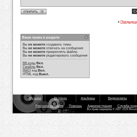
Ст
«
Предыдущ
Ваши права в разделе
Вы
не можете
создавать темы
Вы
не можете
отвечать на сообщения
Вы
не можете
прикреплять файлы
Вы
не можете
редактировать сообщения
BB коды
Вкл.
Смайлы
Вкл.
[IMG]
код
Вкл.
HTML код
Выкл.
Музыка
Dj mixes
Альбомы
Видеоклипы
Реклама на сайте
Помощь
Администрация
Служба под
Все права защищены © 2007-2026 Bisou