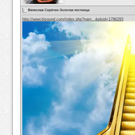
Вячеслав Серёгин-Золотая лестница
http://www.bisound.com/index.php?nam...&plsid=1786293