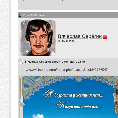
14.11.2020, 17:39
Вячеслав Серёгин
Живу я здесь
Вячеслав Серёгин-Любите женщину за 40
http://www.bisound.com/index.php?nam...&plsid=1786042