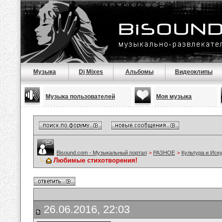
Музыка
Dj Mixes
Альбомы
Видеоклипы
Музыка пользователей
Моя музыка
Bisound.com - Музыкальный портал
>
РАЗНОЕ
>
Культура и Иск
Любимые стихотворения!
26.06.2016, 22:03