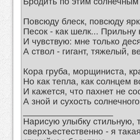
Бродить по этим солнечным
Повсюду блеск, повсюду ярк
Песок - как шелк... Прильну
И чувствую: мне только деся
А ствол - гигант, тяжелый, 
Кора груба, морщиниста, кр
Но как тепла, как солнцем в
И кажется, что пахнет не со
А зной и сухость солнечного
__________________
Нарисую улыбку стильную, т
сверхъестественно - я така