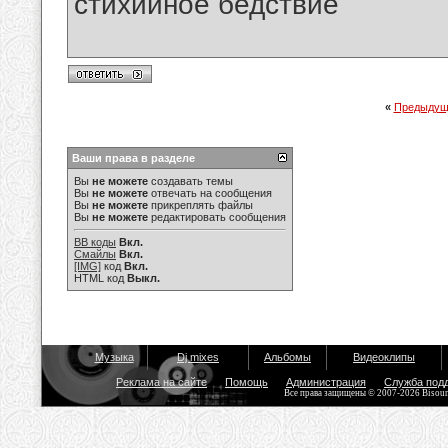
стихийное бедствие
«
Предыдущ
Ваши права в разделе
Вы
не можете
создавать темы
Вы
не можете
отвечать на сообщения
Вы
не можете
прикреплять файлы
Вы
не можете
редактировать сообщения
BB коды
Вкл.
Смайлы
Вкл.
[IMG]
код
Вкл.
HTML код
Выкл.
Музыка
Dj mixes
Альбомы
Видеоклипы
Реклама на сайте
Помощь
Администрация
Служба под
Все права защищены © 2007-2026 Bisou