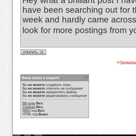
Hey what a brilliant post I h
have been searching out for th
week and hardly came across 
look for more postings from 
«
Предыдущ
Ваши права в разделе
Вы
не можете
создавать темы
Вы
не можете
отвечать на сообщения
Вы
не можете
прикреплять файлы
Вы
не можете
редактировать сообщения
BB коды
Вкл.
Смайлы
Вкл.
[IMG]
код
Вкл.
HTML код
Выкл.