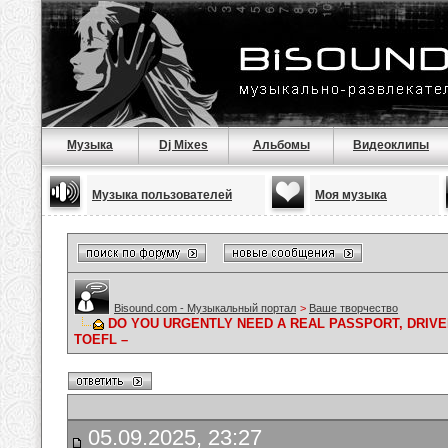
Музыка
Dj Mixes
Альбомы
Видеоклипы
Музыка пользователей
Моя музыка
Bisound.com - Музыкальный портал
>
Ваше творчество
DO YOU URGENTLY NEED A REAL PASSPORT, DRIVER
TOEFL –
05.09.2025, 23:27