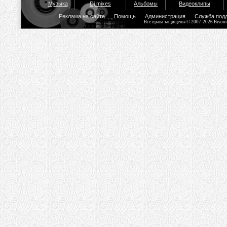
Музыка
Dj mixes
Альбомы
Видеоклипы
Реклама на сайте
Помощь
Администрация
Служба под
Все права защищены © 2007-2026 Bisou