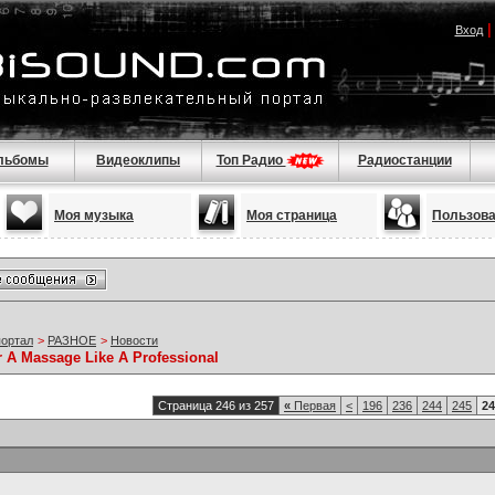
Вход
льбомы
Видеоклипы
Топ Радио
Радиостанции
Моя музыка
Моя страница
Пользов
портал
>
РАЗНОЕ
>
Новости
r A Massage Like A Professional
Страница 246 из 257
«
Первая
<
196
236
244
245
24