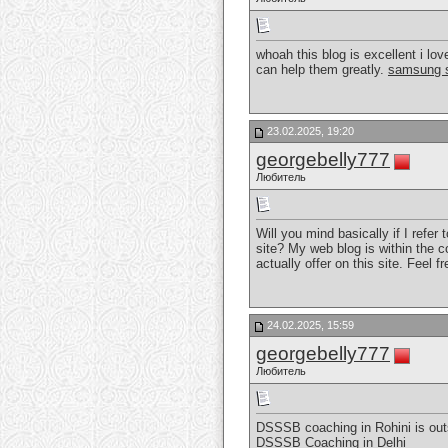
whoah this blog is excellent i lov
can help them greatly.
samsung 
23.02.2025, 19:20
georgebelly777
Любитель
Will you mind basically if I refe
site? My web blog is within the 
actually offer on this site. Feel 
24.02.2025, 15:59
georgebelly777
Любитель
DSSSB coaching in Rohini is out
DSSSB Coaching in Delhi