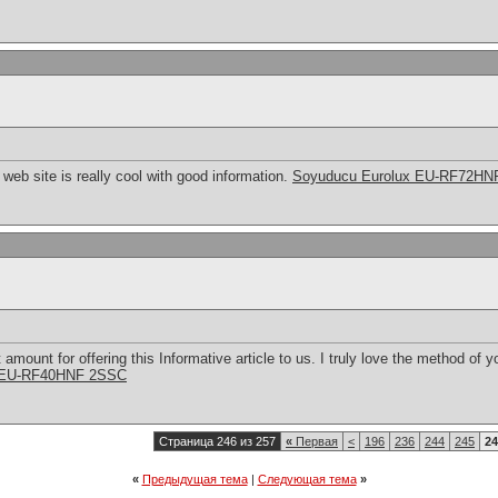
web site is really cool with good information.
Soyuducu Eurolux EU-RF72HN
mount for offering this Informative article to us. I truly love the method of y
x EU-RF40HNF 2SSC
Страница 246 из 257
«
Первая
<
196
236
244
245
24
«
Предыдущая тема
|
Следующая тема
»