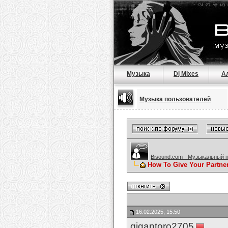
Музыка
Dj Mixes
А
Музыка пользователей
Bisound.com - Музыкальный 
How To Give Your Partne
16.02.2025, 15:50
gigantoro2705