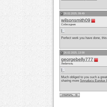
26.02.2025, 09:49
wilsonsmith09
Собеседник
Perfect work you have done, this 
26.02.2025, 13:58
georgebelly777
Любитель
Much obliged to you such a great a
sharing more
Soyuducu Eurolu