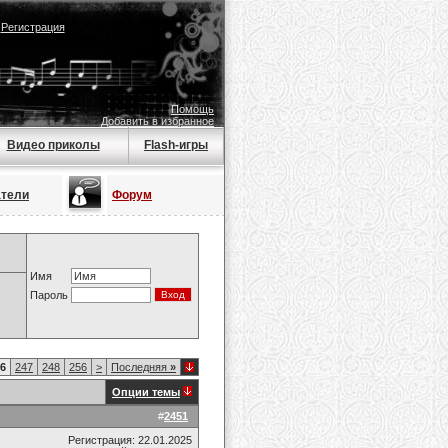
|
Регистрация
Помощь
Добавить в избранное
Видео приколы
Flash-игры
атели
Форум
Имя
Пароль
6
247
248
256
>
Последняя
»
Опции темы
#
2451
Регистрация: 22.01.2025