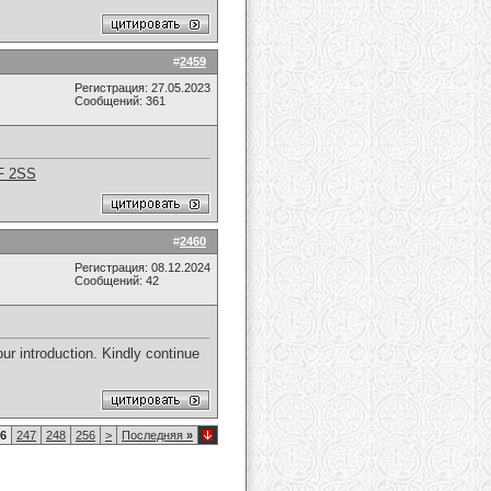
#
2459
Регистрация: 27.05.2023
Сообщений: 361
F 2SS
#
2460
Регистрация: 08.12.2024
Сообщений: 42
our introduction. Kindly continue
6
247
248
256
>
Последняя
»