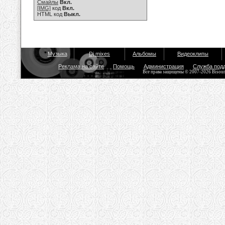
Смайлы
Вкл.
[IMG]
код
Вкл.
HTML код
Выкл.
Музыка
Dj mixes
Альбомы
Видеоклипы
Реклама на сайте
Помощь
Администрация
Служба под
Все права защищены © 2007-2026 Bisou