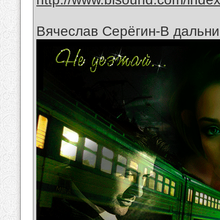
Вячеслав Серёгин-В дальни