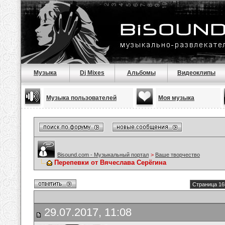
Музыка
Dj Mixes
Альбомы
Видеоклипы
Музыка пользователей
Моя музыка
Bisound.com - Музыкальный портал
>
Ваше творчество
Перепевки от Вячеслава Серёгина
Страница 16
29.07.2017, 11:08