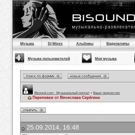
Музыка
Dj Mixes
Альбомы
Видеоклипы
Музыка пользователей
Моя музыка
Bisound.com - Музыкальный портал
>
Ваше творчество
Перепевки от Вячеслава Серёгина
25.09.2014, 16:48