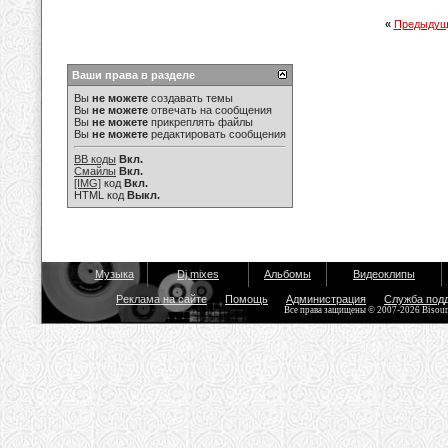
«
Предыдущ
Ваши права в разделе
Вы
не можете
создавать темы
Вы
не можете
отвечать на сообщения
Вы
не можете
прикреплять файлы
Вы
не можете
редактировать сообщения
BB коды
Вкл.
Смайлы
Вкл.
[IMG]
код
Вкл.
HTML код
Выкл.
Музыка
Dj mixes
Альбомы
Видеоклипы
Реклама на сайте
Помощь
Администрация
Служба под
Все права защищены © 2007-2026 Bisou