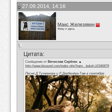
27.09.2014, 14:16
Макс Железякин
Живу я здесь
Цитата:
Сообщение от
Вячеслав Серёгин
http://www.bisound.com/index.php?nam...le&id=10345879
Песня Д.Тухманова и Л.Дербенёва-Там в сентябре