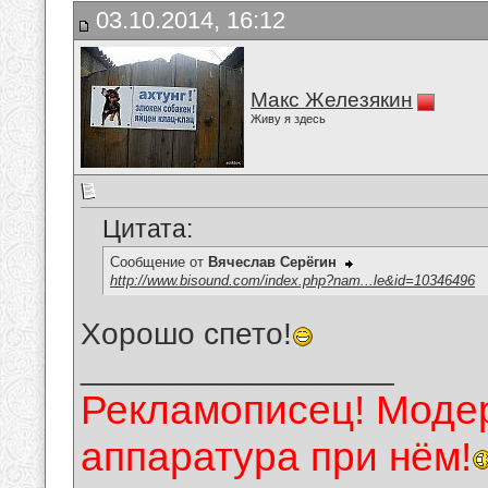
03.10.2014, 16:12
Макс Железякин
Живу я здесь
Цитата:
Сообщение от
Вячеслав Серёгин
http://www.bisound.com/index.php?nam...le&id=10346496
Хорошо спето!
__________________
Рекламописец! Модер
аппаратура при нём!