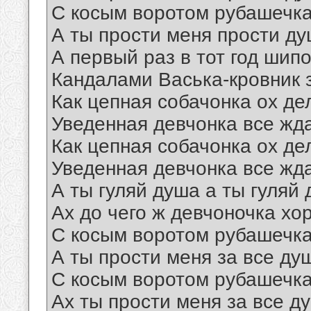
С косым воротом рубашечка
А ты прости меня прости ду
А первый раз в тот год шип
Кандалами Васька-кровник 
Как цепная собачонка ох де
Уведенная девчонка все жд
Как цепная собачонка ох де
Уведенная девчонка все жд
А ты гуляй душа а ты гуляй
Ах до чего ж девчоночка хо
С косым воротом рубашечка
А ты прости меня за все ду
С косым воротом рубашечка
Ах ты прости меня за все д