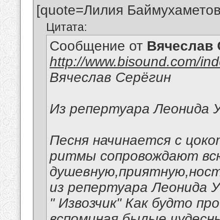
[quote=Лилия Баймухаметов
Цитата:
Сообщение от
Вячеслав 
http://www.bisound.com/in
Вячеслав Серёгин
Из репертуара Леонида 
Песня начинается с цоко
ритмы сопровождают вс
душевную,приятную,ност
из репертуара Леонида 
" Извозчик" Как будто пр
вспоминая былые чудесны