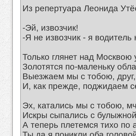
Из репертуара Леонида Утё
-Эй, извозчик!
-Я не извозчик - я водитель
Только глянет над Москвою 
Золотятся по-маленьку обла
Выезжаем мы с тобою, друг
И, как прежде, поджидаем с
Эх, катались мы с тобою, м
Искры сыпались с булыжной
А теперь плетемся тихо по 
Ты да я поникли оба головой