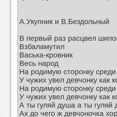
А.Укупник и В.Бездольный
В первый раз расцвел шипов
Взбаламутил
Васька-кровник
Весь народ
На родимую сторонку среди
У чужих увел девчонку как к
На родимую сторонку среди
У чужих увел девчонку как к
А ты гуляй душа а ты гуляй
Ах до чего ж девчоночка хо