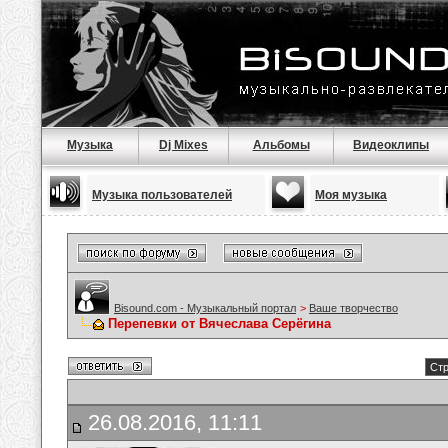
Музыка
Dj Mixes
Альбомы
Видеоклипы
Музыка пользователей
Моя музыка
Bisound.com - Музыкальный портал
>
Ваше творчество
Перепевки от Вячеслава Серёгина
Стр
26.08.2016, 11:11