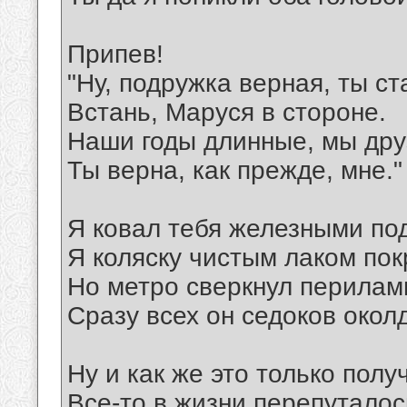
Припев!
"Hу, подружка верная, ты с
Встань, Маруся в стороне.
Hаши годы длинные, мы дру
Ты верна, как прежде, мне."
Я ковал тебя железными по
Я коляску чистым лаком пок
Hо метро сверкнул перилам
Сразу всех он седоков окол
Ну и как же это только полу
Все-то в жизни перепуталос