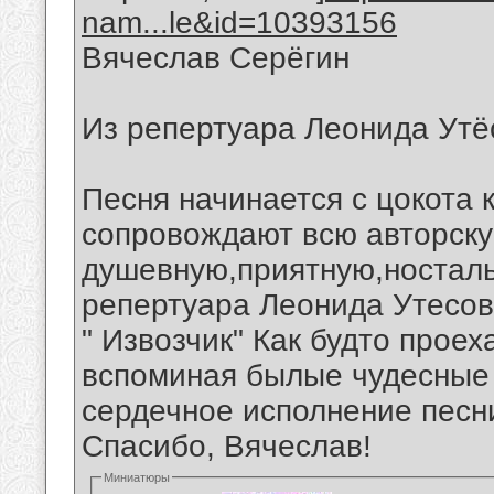
nam...le&id=10393156
Вячеслав Серёгин
Из репертуара Леонида Утё
Песня начинается с цокота 
сопровождают всю авторск
душевную,приятную,носталь
репертуара Леонида Утесо
" Извозчик" Как будто проех
вспоминая былые чудесные 
сердечное исполнение песни
Спасибо, Вячеслав!
Миниатюры