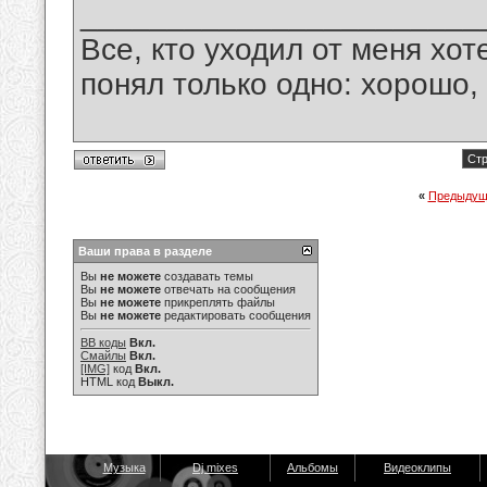
_______________________
Все, кто уходил от меня хот
понял только одно: хорошо,
Стр
«
Предыдущ
Ваши права в разделе
Вы
не можете
создавать темы
Вы
не можете
отвечать на сообщения
Вы
не можете
прикреплять файлы
Вы
не можете
редактировать сообщения
BB коды
Вкл.
Смайлы
Вкл.
[IMG]
код
Вкл.
HTML код
Выкл.
Музыка
Dj mixes
Альбомы
Видеоклипы