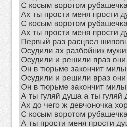
С косым воротом рубашечка
Ах ты прости меня прости д
С косым воротом рубашечка
Ах ты прости меня прости д
Первый раз расцвел шиповн
Осудили ах разбойник мужи
Осудили и решили враз они
Он в тюрьме закончит милы
Осудили и решили враз они
Он в тюрьме закончит милы
А ты гуляй душа а ты гуляй
Ах до чего ж девчоночка хо
С косым воротом рубашечка
А ты прости меня прости ду