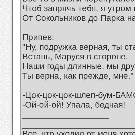
Чтоб запрячь тебя, я утром
От Сокольников до Парка на
Припев:
"Hу, подружка верная, ты с
Встань, Маруся в стороне.
Hаши годы длинные, мы дру
Ты верна, как прежде, мне."
-Цок-цок-цок-шлеп-бум-БАМ
-Ой-ой-ой! Упала, бедная!
__________________
_______________________
Все, кто уходил от меня хот