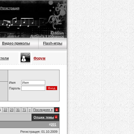
|
Регистрация
Помощь
Добавить в избранное
Видео приколы
Flash-игры
атели
Форум
Имя
Пароль
1
22
23
31
71
>
Последняя
»
Опции темы
#
201
Регистрация: 01.10.2009