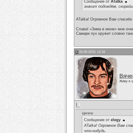
Сообщение от
ATatka
значит подождём, скорейш
ATatka! Огромное Вам спасибо
Слава! «Зима в июне» мне очен
Самаре пух кружит словно танцуе
02.06.2010, 12:16
Вяче
Живу я з
Цитата:
Сообщение от
elegy
ATatka! Огромное Вам спа
что-нибудь.