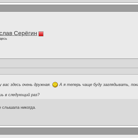
слав Серёгин
десь
у вас здесь очень дружная.
А я теперь чаще буду заглядывать, пока
шь в следующий раз?
е слышала никогда.