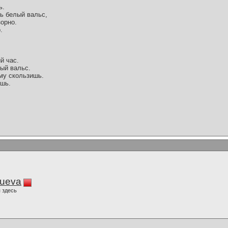
ь.
шь белый вальс,
зорно.
.
й час.
ный вальс.
му скользишь.
ишь.
lueva
 здесь