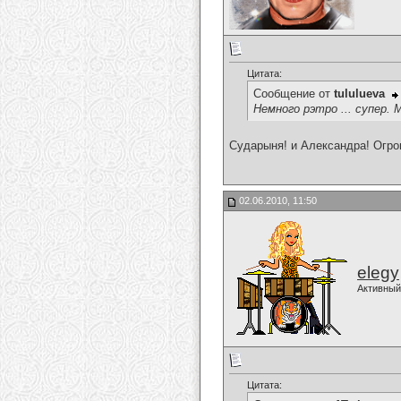
Цитата:
Сообщение от
tululueva
Немного рэтро ... супер.
Сударыня! и Александра! Огро
02.06.2010, 11:50
elegy
Активный
Цитата: