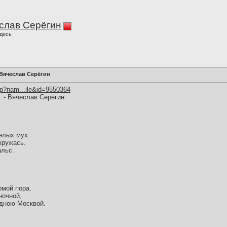
слав Серёгин
десь
 Вячеслав Серёгин
hp?nam...ile&id=9550364
. - Вячеслав Серёгин.
елых мух.
кружась.
альс.
омой пора.
ночной,
здною Москвой.