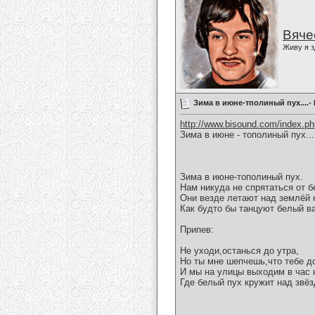
Вяче
Живу я з
Зима в июне-тполиный пух....-
http://www.bisound.com/index.p
Зима в июне - тополиный пух...
Зима в июне-тополиный пух.
Нам никуда не спрятаться от б
Они везде летают над землёй 
Как будто бы танцуют белый в
Припев:
Не уходи,останься до утра,
Но ты мне шепчешь,что тебе д
И мы на улицы выходим в час 
Где белый пух кружит над звё