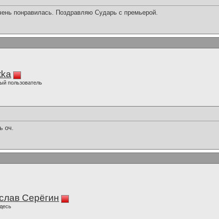
очень понравилась. Поздравляю Сударь с премьерой.
tka
ый пользователь
ь оч.
слав Серёгин
десь