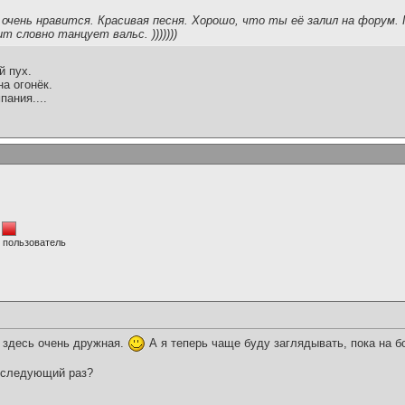
 очень нравится. Красивая песня. Хорошо, что ты её залил на форум. 
т словно танцует вальс. )))))))
й пух.
на огонёк.
пания....
 пользователь
с здесь очень дружная.
А я теперь чаще буду заглядывать, пока на б
в следующий раз?