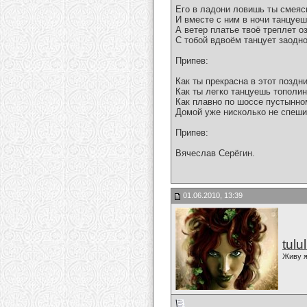
Его в ладони ловишь ты смеяс
И вместе с ним в ночи танцуе
А ветер платье твоё треплет о
С тобой вдвоём танцует заодно
Припев:
Как ты прекрасна в этот поздни
Как ты легко танцуешь тополи
Как плавно по шоссе пустынно
Домой уже нисколько не спеш
Припев:
Вячеслав Серёгин.
01.06.2010, 13:39
tulu
Живу я