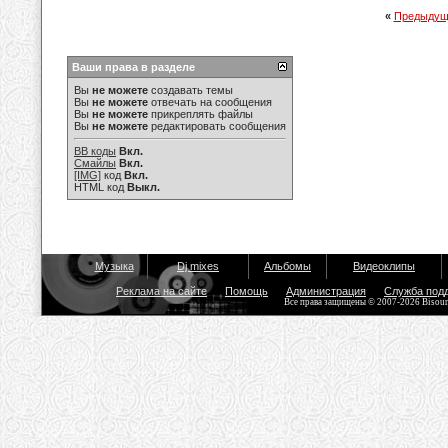
«
Предыдущ
Ваши права в разделе
Вы
не можете
создавать темы
Вы
не можете
отвечать на сообщения
Вы
не можете
прикреплять файлы
Вы
не можете
редактировать сообщения
BB коды
Вкл.
Смайлы
Вкл.
[IMG]
код
Вкл.
HTML код
Выкл.
Музыка
Dj mixes
Альбомы
Видеоклипы
Реклама на сайте
Помощь
Администрация
Служба под
Все права защищены © 2007-2026 Bisou