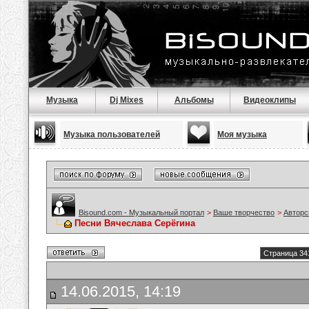
Музыка
Dj Mixes
Альбомы
Видеоклипы
Музыка пользователей
Моя музыка
Bisound.com - Музыкальный портал
>
Ваше творчество
>
Авторс
Песни Вячеслава Серёгина
Страница 34
14.06.2015, 14:19