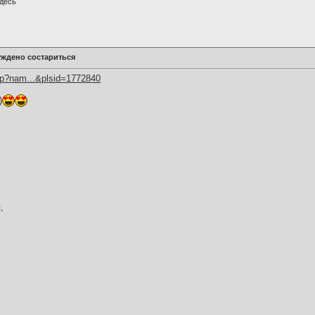
десь
уждено состариться
hp?nam...&plsid=1772840
)
,