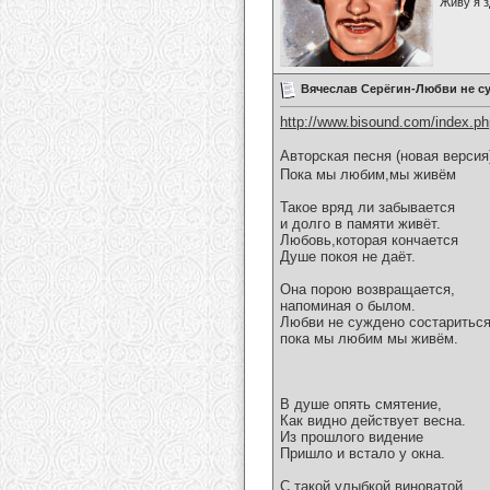
Живу я з
Вячеслав Серёгин-Любви не с
http://www.bisound.com/index.p
Авторская песня (новая версия
Пока мы любим,мы живём
Такое вряд ли забывается
и долго в памяти живёт.
Любовь,которая кончается
Душе покоя не даёт.
Она порою возвращается,
напоминая о былом.
Любви не суждено состариться
пока мы любим мы живём.
В душе опять смятение,
Как видно действует весна.
Из прошлого видение
Пришло и встало у окна.
С такой улыбкой виноватой,