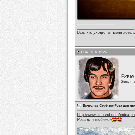
__________________
___________________________
Все, кто уходил от меня хотел
11.07.2018, 10:26
Вяче
Живу я з
Вячеслав Серёгин-Роза для л
http://www.bisound.com/index.p
Роза для любимой