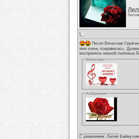
Лил
Постоя
Песня Вячеслав Серёг
мне очень понравилась. Душ
восприняла нежной любовью.Б
Миниатюры
Изображения
__________________
С уважением: Лилия Баймухам