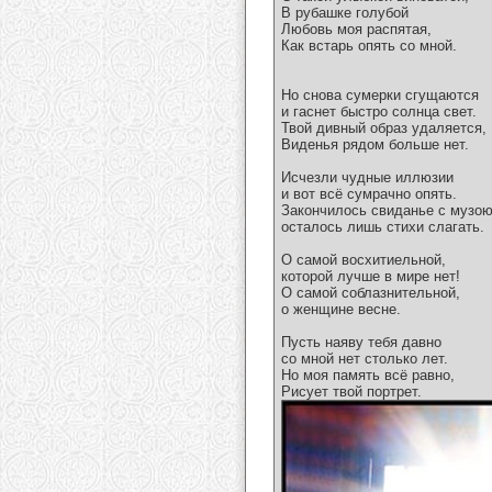
В рубашке голубой
Любовь моя распятая,
Как встарь опять со мной.
Но снова сумерки сгущаются
и гаснет быстро солнца свет.
Твой дивный образ удаляется,
Виденья рядом больше нет.
Исчезли чудные иллюзии
и вот всё сумрачно опять.
Закончилось свиданье с музою
осталось лишь стихи слагать.
О самой восхитиельной,
которой лучше в мире нет!
О самой соблазнительной,
о женщине весне.
Пусть наяву тебя давно
со мной нет столько лет.
Но моя память всё равно,
Рисует твой портрет.