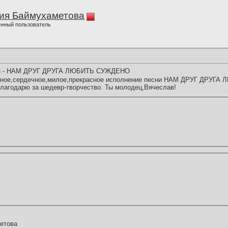
ия Баймухаметова
нный пользователь
ин - НАМ ДРУГ ДРУГА ЛЮБИТЬ СУЖДЕНО
евное,сердечное,милое,прекрасное исполнение песни НАМ ДРУГ ДРУГ
лагодарю за шедевр-творчество. Ты молодец,Вячеслав!
етова