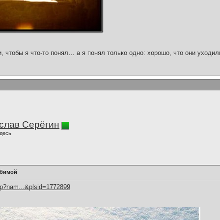
и, чтобы я что-то понял… а я понял только одно: хорошо, что они уходил
слав Серёгин
десь
юбимой
hp?nam...&plsid=1772899