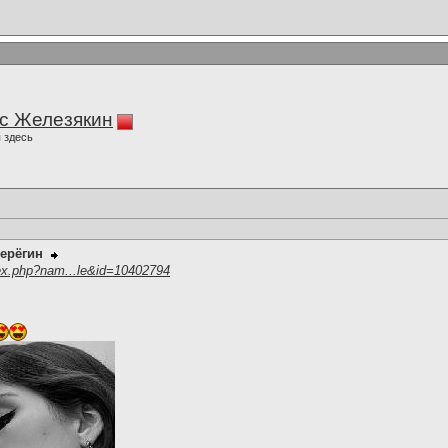
с Железякин
 здесь
ерёгин
ex.php?nam...le&id=10402794