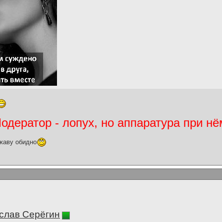
дератор - лопух, но аппаратура при нё
жаву обидно
слав Серёгин