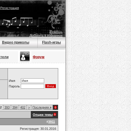
|
Регистрация
Помощь
Добавить в избранное
Видео приколы
Flash-игры
атели
Форум
Имя
Пароль
2
393
394
402
>
Последняя
»
Опции темы
#
3911
Регистрация: 30.01.2016