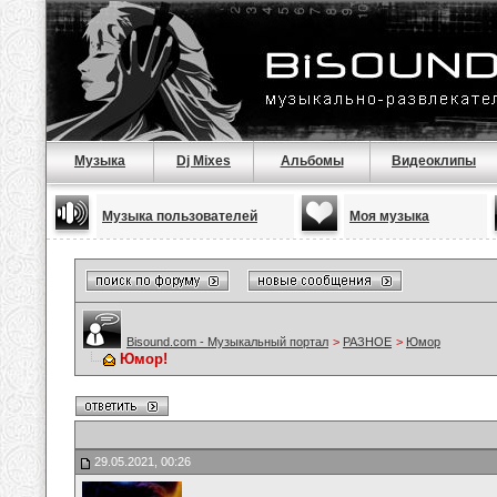
Музыка
Dj Mixes
Альбомы
Видеоклипы
Музыка пользователей
Моя музыка
Bisound.com - Музыкальный портал
>
РАЗНОЕ
>
Юмор
Юмор!
29.05.2021, 00:26