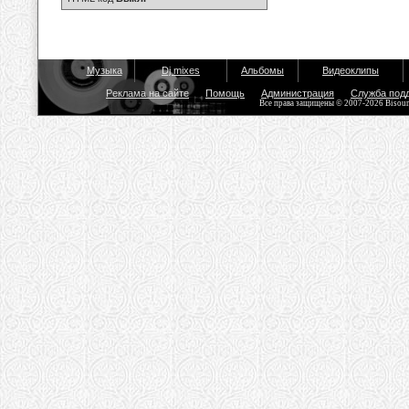
Музыка
Dj mixes
Альбомы
Видеоклипы
Реклама на сайте
Помощь
Администрация
Служба под
Все права защищены © 2007-2026 Bisou