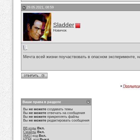
29.05.2021, 08:59
Sladder
Новичок
Мечта всей жизни поучаствовать в опасном эксперименте, н
«
Предыдущ
Ваши права в разделе
Вы
не можете
создавать темы
Вы
не можете
отвечать на сообщения
Вы
не можете
прикреплять файлы
Вы
не можете
редактировать сообщения
BB коды
Вкл.
Смайлы
Вкл.
[IMG]
код
Вкл.
HTML код
Выкл.