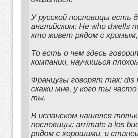
У русской пословицы есть 
английском: He who dwells next
кто живет рядом с хромым,
То есть о чем здесь говори
компании, научишься плохом
Французы говорят так: dis moi 
скажи мне, у кого ты часто
ты.
В испанском нашелся тольк
пословицы: arrímate a los bue
рядом с хорошими, и станеш