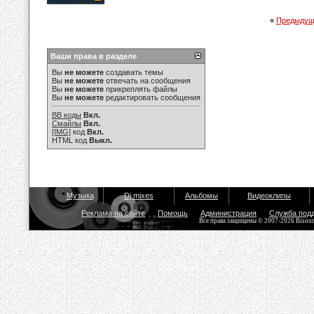
«
Предыдущ
Ваши права в разделе
Вы
не можете
создавать темы
Вы
не можете
отвечать на сообщения
Вы
не можете
прикреплять файлы
Вы
не можете
редактировать сообщения
BB коды
Вкл.
Смайлы
Вкл.
[IMG]
код
Вкл.
HTML код
Выкл.
Музыка
Dj mixes
Альбомы
Видеоклипы
Реклама на сайте
Помощь
Администрация
Служба под
Все права защищены © 2007-2026 Bisou