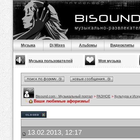
Музыка
Dj Mixes
Альбомы
Видеоклипы
Музыка пользователей
Моя музыка
Bisound.com - Музыкальный портал
>
РАЗНОЕ
>
Культура и Иск
Ваши любимые афоризмы!
13.02.2013, 12:17