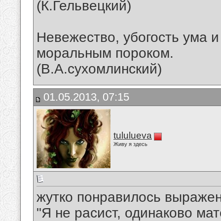
(К.Гельвецкий)
Невежество, убогость ума и
моральным пороком.
(В.А.сухомлинский)
01.05.2013, 07:15
tululueva
Живу я здесь
жутко понравилось выражен
"Я не расист, одинаково ма