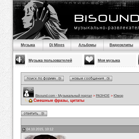
Музыка
Dj Mixes
Альбомы
Видеоклипы
Музыка пользователей
Моя музыка
Bisound.com - Музыкальный портал
>
РАЗНОЕ
>
Юмор
Смешные фразы, цитаты
04.10.2015, 10:12