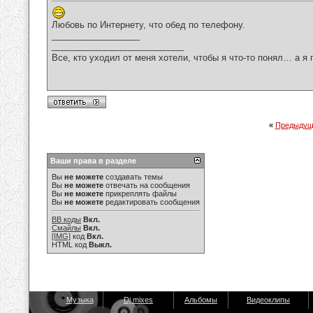
Любовь по Интернету, что обед по телефону.
__________________
___________________________
Все, кто уходил от меня хотели, чтобы я что-то понял… а я 
«
Предыдущ
Ваши права в разделе
Вы
не можете
создавать темы
Вы
не можете
отвечать на сообщения
Вы
не можете
прикреплять файлы
Вы
не можете
редактировать сообщения
BB коды
Вкл.
Смайлы
Вкл.
[IMG]
код
Вкл.
HTML код
Выкл.
Музыка
Dj mixes
Альбомы
Видеоклипы