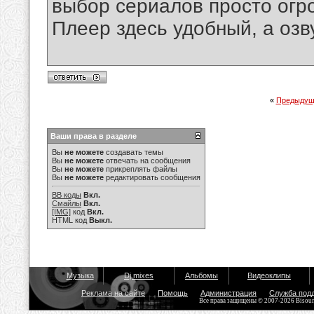
выбор сериалов просто огро
Плеер здесь удобный, а озв
«
Предыдущ
Ваши права в разделе
Вы
не можете
создавать темы
Вы
не можете
отвечать на сообщения
Вы
не можете
прикреплять файлы
Вы
не можете
редактировать сообщения
BB коды
Вкл.
Смайлы
Вкл.
[IMG]
код
Вкл.
HTML код
Выкл.
Музыка
Dj mixes
Альбомы
Видеоклипы
Реклама на сайте
Помощь
Администрация
Служба под
Все права защищены © 2007-2026 Bisou