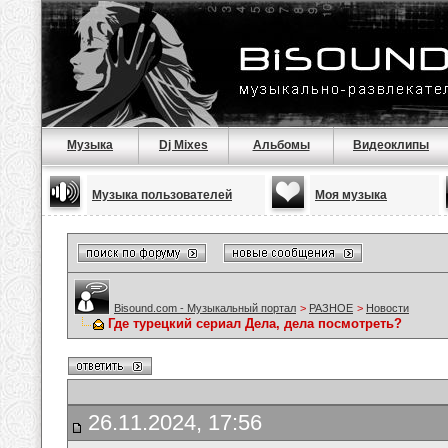
Музыка
Dj Mixes
Альбомы
Видеоклипы
Музыка пользователей
Моя музыка
Bisound.com - Музыкальный портал
>
РАЗНОЕ
>
Новости
Где турецкий сериал Дела, дела посмотреть?
26.11.2024, 17:56