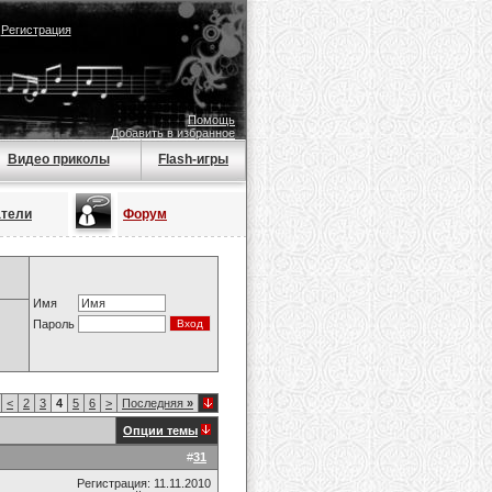
|
Регистрация
Помощь
Добавить в избранное
Видео приколы
Flash-игры
атели
Форум
Имя
Пароль
<
2
3
4
5
6
>
Последняя
»
Опции темы
#
31
Регистрация: 11.11.2010