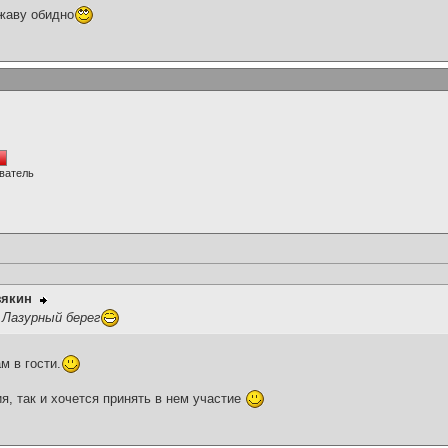
жаву обидно
ватель
зякин
 Лазурный берег
м в гости.
я, так и хочется принять в нем участие