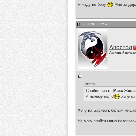
Я мзду не беру
Мне за дер
17.07.2013, 22:57
Апостол
Активный пользо
Цитата:
Сообщение от
Макс Желе
А почему нет?
Хочу на
Хочу на Барнео к белым мишка
__________________
Не могу пройти мимо безобрази