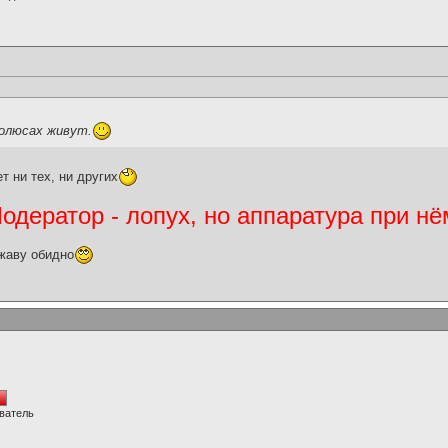
полюсах живут.
т ни тех, ни других
дератор - лопух, но аппаратура при нё
жаву обидно
ватель