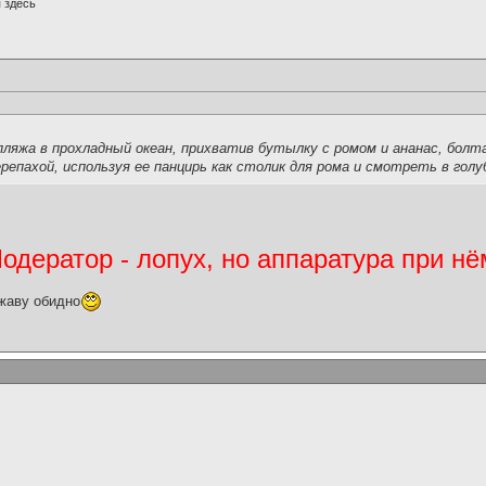
 здесь
пляжа в прохладный океан, прихватив бутылку с ромом и ананас, бол
ерепахой, используя ее панцирь как столик для рома и смотреть в голу
дератор - лопух, но аппаратура при нё
жаву обидно