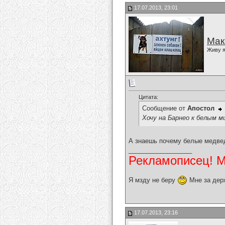
17.07.2013, 23:01
Мак
Живу я
Цитата:
Сообщение от
Апостол
Хочу на Барнео к белым м
А знаешь почему белые медвед
__________________
Рекламописец! Мо
Я мзду не беру
Мне за дер
17.07.2013, 23:16