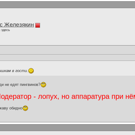
с Железякин
 здесь
ишкам в гости.
и не едят пингвинов?
дератор - лопух, но аппаратура при нё
жаву обидно