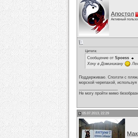
Апостол
Активный пользо
Цитата:
Сообщение от
Spoess
Хочу в Доминикану
Леж
Поддерживаю. Сползти с пляжа
морской черепахой, используя 
__________________
Не могу пройти мимо безобрази
05.07.2013, 22:29
Мак