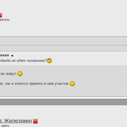
ватель
зякин
дведи не едят пингвинов?
сах живут.
я, так и хочется принять в нем участие
с Железякин
 здесь