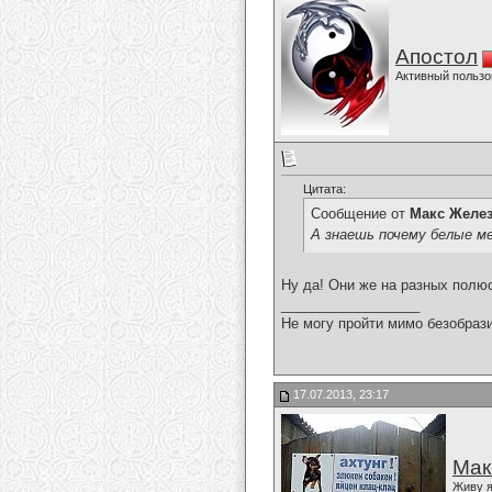
Апостол
Активный пользо
Цитата:
Сообщение от
Макс Желе
А знаешь почему белые ме
Ну да! Они же на разных полю
__________________
Не могу пройти мимо безобрази
17.07.2013, 23:17
Мак
Живу я