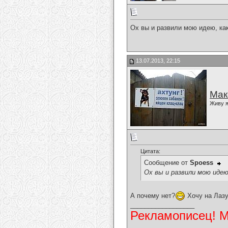
Ох вы и развили мою идею, ка
13.07.2013, 22:15
Мак
Живу я
Цитата:
Сообщение от
Spoess
Ох вы и развили мою идею
А почему нет?
Хочу на Лазу
__________________
Рекламописец! Мо