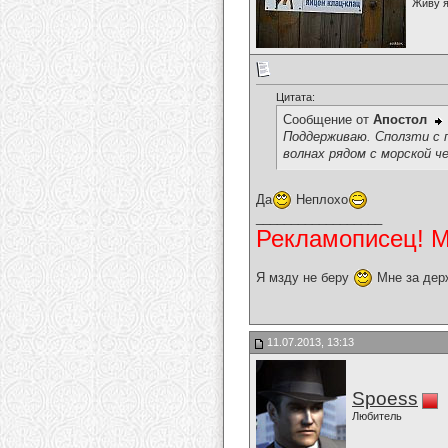
Живу я
Цитата:
Сообщение от
Апостол
Поддерживаю. Сползти с 
волнах рядом с морской ч
Да
Неплохо
__________________
Рекламописец! Мо
Я мзду не беру
Мне за дер
11.07.2013, 13:13
Spoess
Любитель