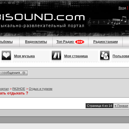
Вход
льбомы
Видеоклипы
Топ Радио
Радиостанции
Моя музыка
Моя страница
Пользов
портал
>
РАЗНОЕ
>
Отдых и туризм
ать отдыхать ?
Страница 4 из 14
«
Первая