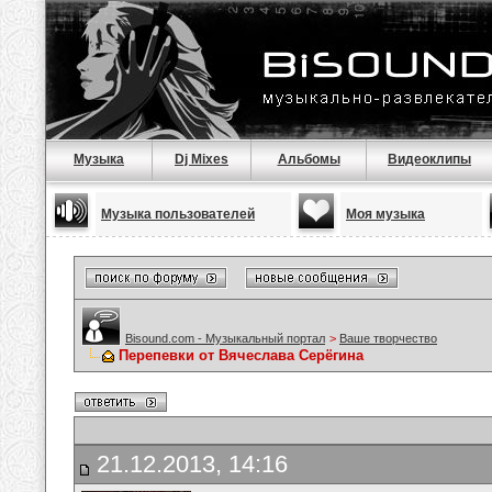
Музыка
Dj Mixes
Альбомы
Видеоклипы
Музыка пользователей
Моя музыка
Bisound.com - Музыкальный портал
>
Ваше творчество
Перепевки от Вячеслава Серёгина
21.12.2013, 14:16