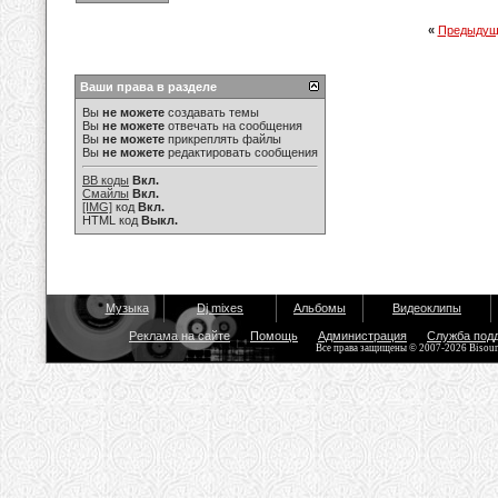
«
Предыдущ
Ваши права в разделе
Вы
не можете
создавать темы
Вы
не можете
отвечать на сообщения
Вы
не можете
прикреплять файлы
Вы
не можете
редактировать сообщения
BB коды
Вкл.
Смайлы
Вкл.
[IMG]
код
Вкл.
HTML код
Выкл.
Музыка
Dj mixes
Альбомы
Видеоклипы
Реклама на сайте
Помощь
Администрация
Служба под
Все права защищены © 2007-2026 Bisou