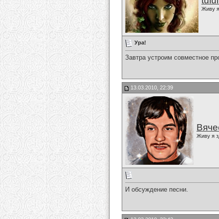
tulu
Живу я
Ура!
Завтра устроим совместное пр
13.03.2010, 22:39
Вяче
Живу я з
И обсуждение песни.