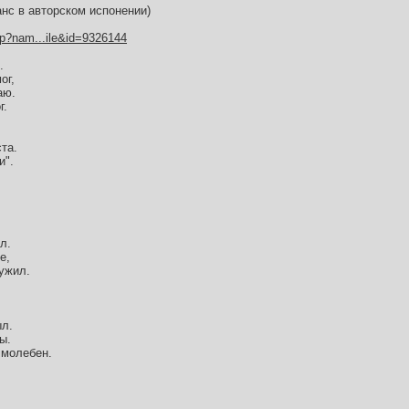
нс в авторском испонении)
hp?nam...ile&id=9326144
.
ог,
аю.
г.
та.
и".
л.
е,
ружил.
ыл.
ы.
 молебен.