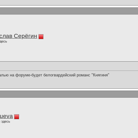
слав Серёгин
десь
лью на форуме-будет белогвардейский романс "Княгиня"
lueva
 здесь