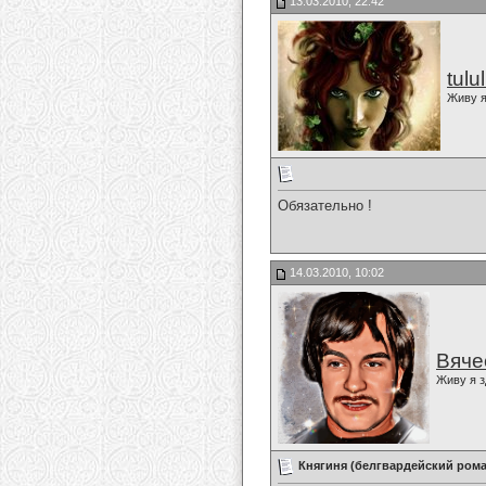
13.03.2010, 22:42
tulu
Живу я
Обязательно !
14.03.2010, 10:02
Вяче
Живу я з
Княгиня (белгвардейский рома