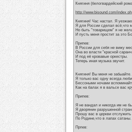
Княгиня (белогвардейский рома
http://www.bisound.com/index.p
Княгиня! Час настал. Я уезжаю
Я для России сделал всё,что м
Но быть "товарищем" я не жел
И пусть меня простит за это Бо
Припев:
В России для себя не вижу мес
Она во власти "красной саранч
И под её кровавые оркестры.
Теперь иная музыка звучит.
Княгиня! Вы меня не забыайте.
Я только вас одну всегда люби
Бессоными ночами вспоминайт
Как на балах я в вальсе вас к
Припев:
Я не вандал и никогда им не б
Я дворянин разрушенной стран
Прошу вас в церкви отслужить
По Родине,что в лапах сатаны.
Прпев: