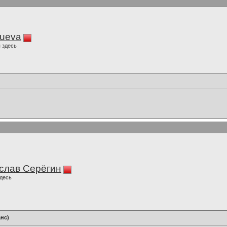
lueva
 здесь
слав Серёгин
десь
нс)