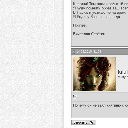
Княгиня! Там вдали забытый в
Я буду помнить образ ваш всег
В Париж я уезжаю не на время
Я Родину бросаю навсегда.
Припев:
Вячеслав Серёгин.
14.03.2010, 11:09
tulu
Живу я
Почему он не взял княгиню с с