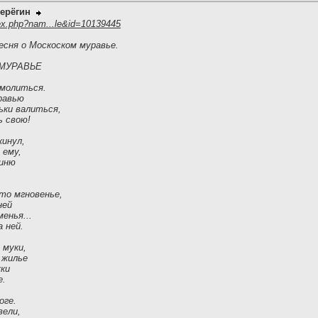
ерёгин
ex.php?nam...le&id=10139445
есня о Москоском муравье.
МУРАВЬЕ
 молиться.
равью
ьки валиться,
ь свою!
кинул,
 ему,
гиню
-то мгновенье,
ней
менья...
 ней.
 муки,
 жилье
уки
е.
оге.
вели,