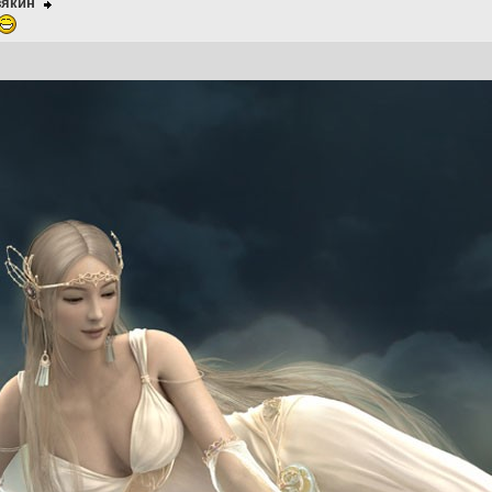
зякин