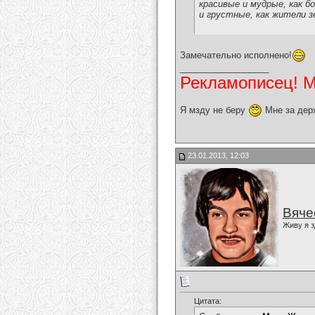
красивые и мудрые, как бо
и грустные, как жители з
Замечательно исполнено!
__________________
Рекламописец! Мо
Я мзду не беру
Мне за дер
23.01.2013, 12:03
Вяче
Живу я з
Цитата: