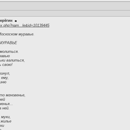
ерёгин
ex.php?nam...le&id=10139445
Москоском муравье.
МУРАВЬЕ
 молиться.
равью
ьки валиться,
ь свою!
кинул,
 ему,
гиню
-то мгновенье,
ней
менья...
 ней.
 муки,
 жилье
уки
е.