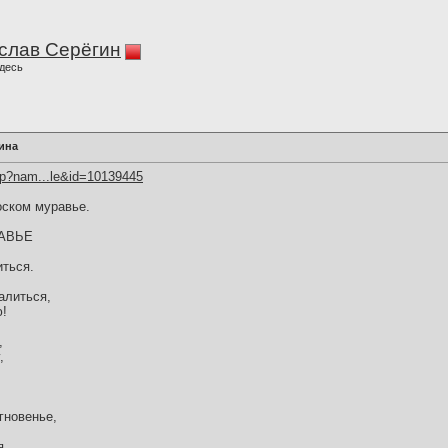
слав Серёгин
десь
ина
hp?nam...le&id=10139445
оском муравье.
АВЬЕ
иться.
алиться,
ю!
,
,
гновенье,
...