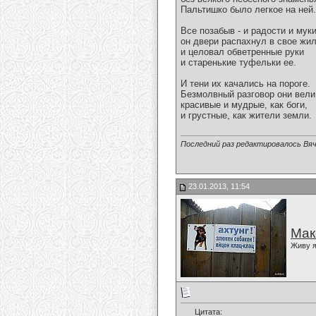
Пальтишко было легкое на ней.
Все позабыв - и радости и муки
он двери распахнул в свое жи
и целовал обветренные руки
и старенькие туфельки ее.
И тени их качались на пороге.
Безмолвный разговор они вели
красивые и мудрые, как боги,
и грустные, как жители земли.
Последний раз редактировалось Вяч
23.01.2013, 11:54
Мак
Живу я
Цитата: