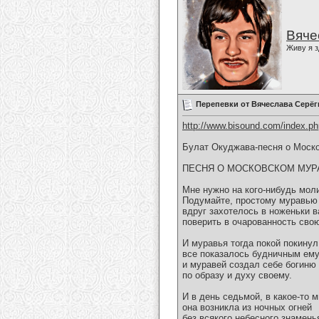
Вяче
Живу я з
Перепевки от Вячеслава Серёг
http://www.bisound.com/index.p
Булат Окуджава-песня о Моск
ПЕСНЯ О МОСКОВСКОМ МУР
Мне нужно на кого-нибудь мол
Подумайте, простому муравью
вдруг захотелось в ноженьки в
поверить в очарованность сво
И муравья тогда покой покинул
все показалось будничным ему
и муравей создал себе богиню
по образу и духу своему.
И в день седьмой, в какое-то м
она возникла из ночных огней
без всякого небесного знаменья