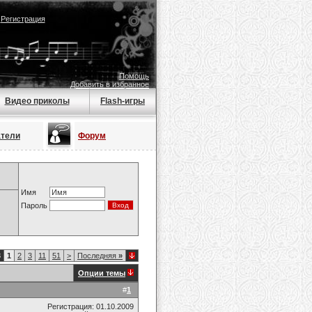
|
Регистрация
Помощь
Добавить в избранное
Видео приколы
Flash-игры
атели
Форум
Имя
Пароль
3
1
2
3
11
51
>
Последняя
»
Опции темы
#
1
Регистрация: 01.10.2009