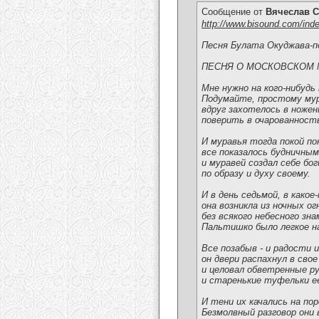
Сообщение от
Вячеслав С
http://www.bisound.com/ind
Песня Булата Окуджава-п
ПЕСНЯ О МОСКОВСКОМ 
Мне нужно на кого-нибудь
Подумайте, простому му
вдруг захотелось в ножен
поверить в очарованност
И муравья тогда покой по
все показалось будничным
и муравей создал себе бо
по образу и духу своему.
И в день седьмой, в какое
она возникла из ночных ог
без всякого небесного зна
Пальтишко было легкое на
Все позабыв - и радости и
он двери распахнул в свое
и целовал обветренные р
и старенькие туфельки е
И тени их качались на пор
Безмолвный разговор они 