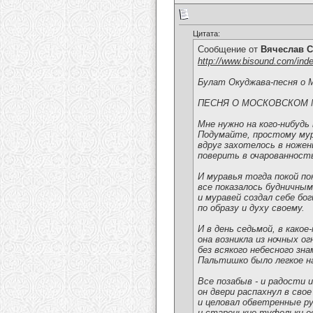
Цитата:
Сообщение от
Вячеслав С
http://www.bisound.com/ind
Булат Окуджава-песня о 
ПЕСНЯ О МОСКОВСКОМ 
Мне нужно на кого-нибудь
Подумайте, простому му
вдруг захотелось в ножен
поверить в очарованност
И муравья тогда покой по
все показалось будничным
и муравей создал себе бо
по образу и духу своему.
И в день седьмой, в какое
она возникла из ночных ог
без всякого небесного зна
Пальтишко было легкое на
Все позабыв - и радости и
он двери распахнул в свое
и целовал обветренные р
и старенькие туфельки е