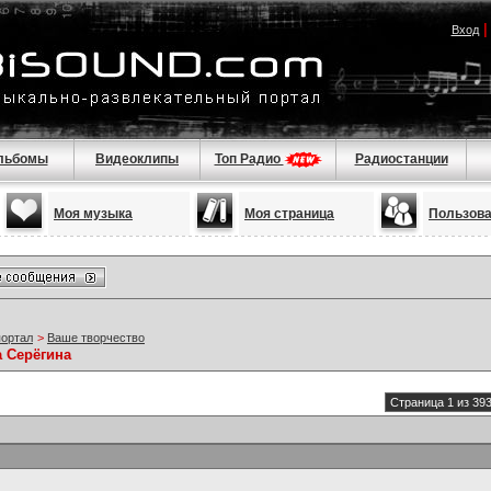
Вход
льбомы
Видеоклипы
Топ Радио
Радиостанции
Моя музыка
Моя страница
Пользов
портал
>
Ваше творчество
а Серёгина
Страница 1 из 39