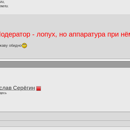
ги,
емли.
дератор - лопух, но аппаратура при нё
жаву обидно
слав Серёгин
десь