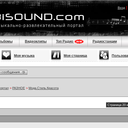
Вход
льбомы
Видеоклипы
Топ Радио
Радиостанции
Моя музыка
Моя страница
Пользов
портал
>
РАЗНОЕ
>
Мода.Стиль.Красота
Страница 20 и