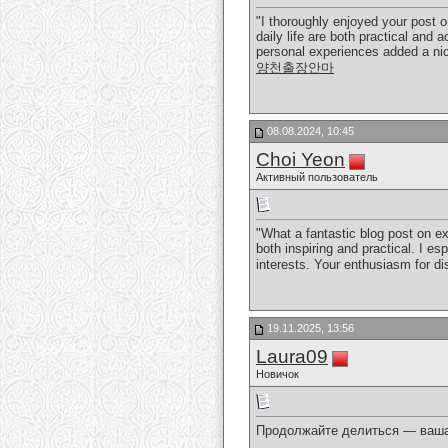
"I thoroughly enjoyed your post 
daily life are both practical and
personal experiences added a nic
양천출장안마
08.08.2024, 10:45
Choi Yeon
Активный пользователь
"What a fantastic blog post on ex
both inspiring and practical. I es
interests. Your enthusiasm for d
19.11.2025, 13:56
Laura09
Новичок
Продолжайте делиться — ваша