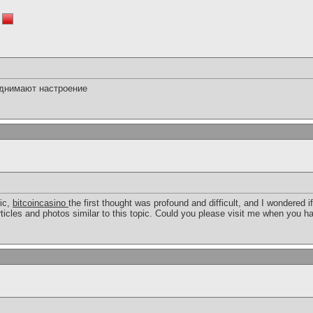
однимают настроение
pic,
bitcoincasino
the first thought was profound and difficult, and I wondered 
rticles and photos similar to this topic. Could you please visit me when you h