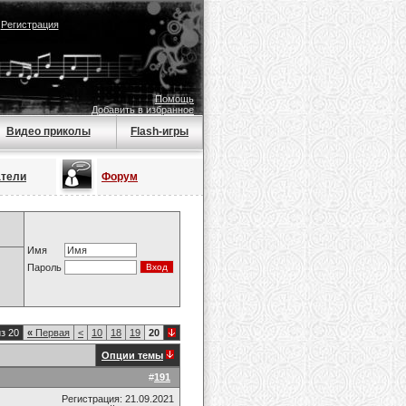
|
Регистрация
Помощь
Добавить в избранное
Видео приколы
Flash-игры
атели
Форум
Имя
Пароль
з 20
«
Первая
<
10
18
19
20
Опции темы
#
191
Регистрация: 21.09.2021