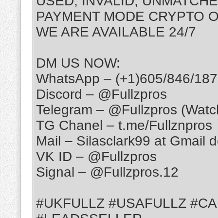
USED, INVALID, UNMATCH
PAYMENT MODE CRYPTO 
WE ARE AVAILABLE 24/7
DM US NOW:
WhatsApp – (+1)605/846/187
Discord – @Fullzpros
Telegram – @Fullzpros (Watc
TG Chanel – t.me/Fullznpros
Mail – Silasclark99 at Gmail 
VK ID – @Fullzpros
Signal – @Fullzpros.12
#UKFULLZ #USAFULLZ #C