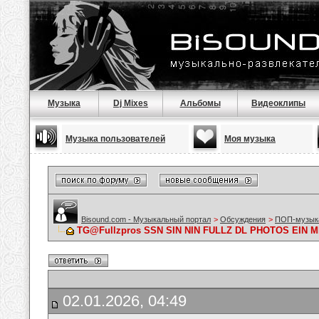
Музыка
Dj Mixes
Альбомы
Видеоклипы
Музыка пользователей
Моя музыка
Bisound.com - Музыкальный портал
>
Обсуждения
>
ПОП-музык
TG@Fullzpros SSN SIN NIN FULLZ DL PHOTOS EIN
02.01.2026, 04:49