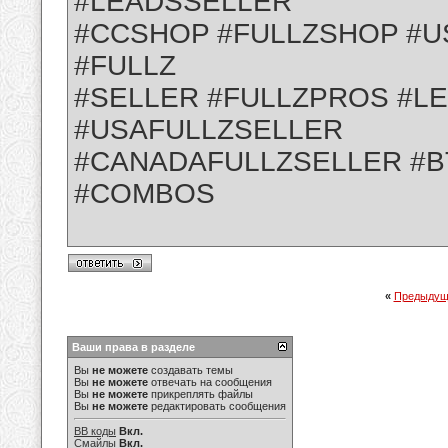
#LEADSSELLER
#CCSHOP #FULLZSHOP #U
#FULLZ
#SELLER #FULLZPROS #L
#USAFULLZSELLER
#CANADAFULLZSELLER #B
#COMBOS
«
Предыдущ
Ваши права в разделе
Вы
не можете
создавать темы
Вы
не можете
отвечать на сообщения
Вы
не можете
прикреплять файлы
Вы
не можете
редактировать сообщения
BB коды
Вкл.
Смайлы
Вкл.