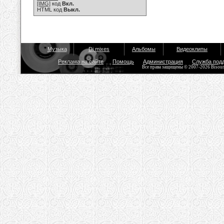
[IMG]
код
Вкл.
HTML код
Выкл.
Музыка
Dj mixes
Альбомы
Видеоклипы
Реклама на сайте
Помощь
Администрация
Служба под
Все права защищены © 2007-2026 Bisou