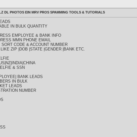
ULLZ DL PHOTOS EIN MRV PROS SPAMMING TOOLS & TUTORIALS
LEADS
ABLE IN BULK QUANTITY
DDRESS EMPLOYEE & BANK INFO
DDRESS MMN PHONE EMAIL
SS SORT CODE & ACCOUNT NUMBER
LIKE ZIP |DOB |STATE |GENDER |BANK ETC.
LFIE
S|NZ|INDIA|CHINA
ELFIE & SSN
PLOYEE| BANK LEADS
BERS IN BULK
KET LEADS
STRATION NUMBER
OS
ESS