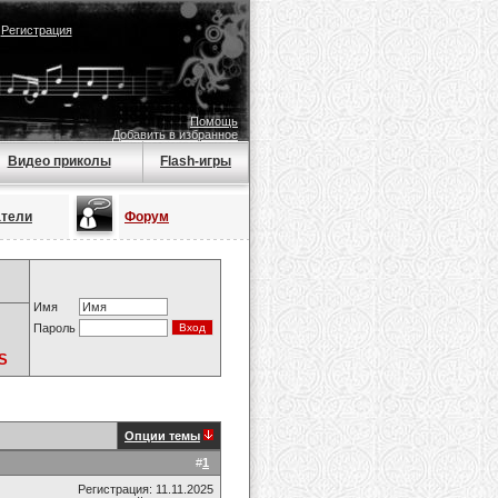
|
Регистрация
Помощь
Добавить в избранное
Видео приколы
Flash-игры
атели
Форум
Имя
Пароль
S
Опции темы
#
1
Регистрация: 11.11.2025