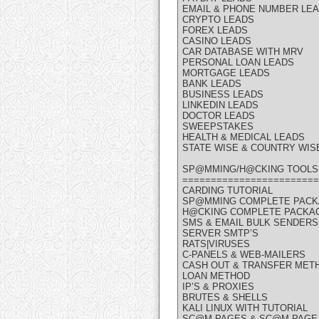
EMAIL & PHONE NUMBER LE
CRYPTO LEADS
FOREX LEADS
CASINO LEADS
CAR DATABASE WITH MRV
PERSONAL LOAN LEADS
MORTGAGE LEADS
BANK LEADS
BUSINESS LEADS
LINKEDIN LEADS
DOCTOR LEADS
SWEEPSTAKES
HEALTH & MEDICAL LEADS
STATE WISE & COUNTRY WIS
SP@MMING/H@CKING TOOLS 
========================
CARDING TUTORIAL
SP@MMING COMPLETE PAC
H@CKING COMPLETE PACKA
SMS & EMAIL BULK SENDERS
SERVER SMTP’S
RATS|VIRUSES
C-PANELS & WEB-MAILERS
CASH OUT & TRANSFER MET
LOAN METHOD
IP’S & PROXIES
BRUTES & SHELLS
KALI LINUX WITH TUTORIAL
SC@M PAGES & SC@M PAGE 