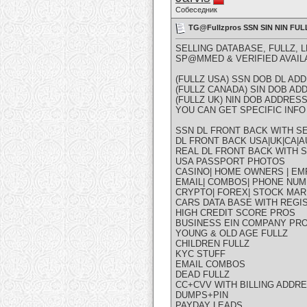
Собеседник
TG@Fullzpros SSN SIN NIN F
SELLING DATABASE, FULLZ, 
SP@MMED & VERIFIED AVAIL
(FULLZ USA) SSN DOB DL A
(FULLZ CANADA) SIN DOB A
(FULLZ UK) NIN DOB ADDRE
YOU CAN GET SPECIFIC INFO 
SSN DL FRONT BACK WITH SE
DL FRONT BACK USA|UK|CA|AU
REAL DL FRONT BACK WITH S
USA PASSPORT PHOTOS
CASINO| HOME OWNERS | EM
EMAIL| COMBOS| PHONE NUM
CRYPTO| FOREX| STOCK MAR
CARS DATA BASE WITH REGI
HIGH CREDIT SCORE PROS
BUSINESS EIN COMPANY PR
YOUNG & OLD AGE FULLZ
CHILDREN FULLZ
KYC STUFF
EMAIL COMBOS
DEAD FULLZ
CC+CVV WITH BILLING ADDR
DUMPS+PIN
PAYDAY LEADS