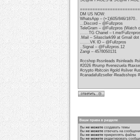
========================
DM US NOW:
WhatsApp – (+1)605/846/1870..
...Discord – @Fullzpros
TeleGram – @Fullzpros (Watch o
.......TG Chanel – t.me/Fullznpro
.Mail – Silasclark99 at Gmail do
........VK ID – @Fullzpros
..Signal – @Fullzpros.12
Zangi – 4578050131
#ccshop #ssnleads #sinleads #
#2026 #trump #venezuela #taxsea
#crypto #bitcoin #gold #silver #us
#canadafullzseller #leadsshops #
Ваши права в разделе
Вы
не можете
создавать темы
Вы
не можете
отвечать на сообщен
Вы
не можете
прикреплять файлы
Вы
не можете
редактировать сообщ