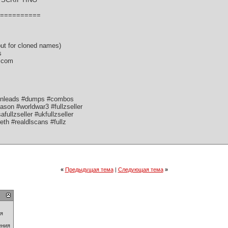
==========
ut for cloned names)
s
t com
sinleads #dumps #combos
son #worldwar3 #fullzseller
afullzseller #ukfullzseller
eth #realdlscans #fullz
«
Предыдущая тема
|
Следующая тема
»
ия
ения