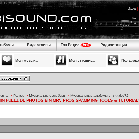
Вход
льбомы
Видеоклипы
Топ Радио
Радиостанции
Моя музыка
Моя страница
Пользов
портал
>
Релизы
>
Музыкальные альбомы
>
Музыкальные альбомы от skitalec72
 NIN FULLZ DL PHOTOS EIN MRV PROS SPAMMING TOOLS & TUTORIAL