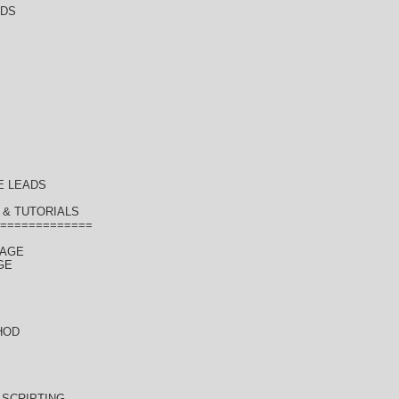
ADS
E LEADS
& TUTORIALS
=============
KAGE
GE
HOD
SCRIPTING