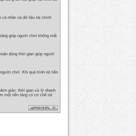
cá nhân và dữ liệu tài chính
õ ràng giúp người chơi không mất
khoản đúng thời gian giúp người
gười chơi. Khi quá trình rút tiền
đơn giản, thời gian xử lý nhanh
ếm một nền tảng có cơ chế rút