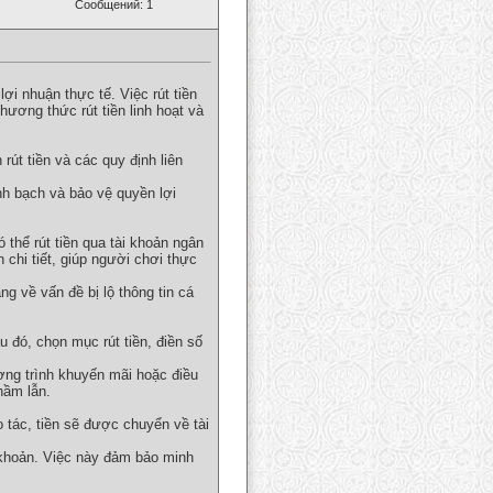
Сообщений: 1
ợi nhuận thực tế. Việc rút tiền
ương thức rút tiền linh hoạt và
út tiền và các quy định liên
nh bạch và bảo vệ quyền lợi
thể rút tiền qua tài khoản ngân
chi tiết, giúp người chơi thực
ng về vấn đề bị lộ thông tin cá
 đó, chọn mục rút tiền, điền số
ơng trình khuyến mãi hoặc điều
hầm lẫn.
 tác, tiền sẽ được chuyển về tài
i khoản. Việc này đảm bảo minh