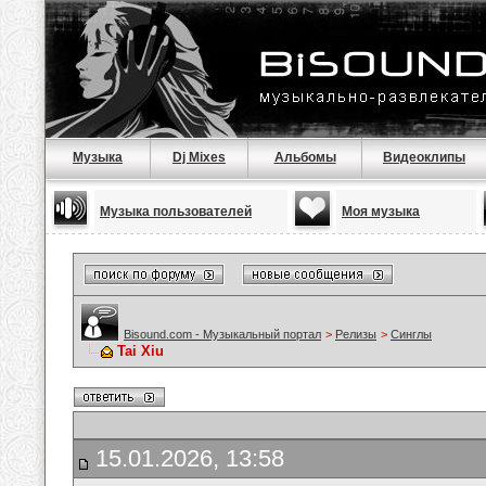
Музыка
Dj Mixes
Альбомы
Видеоклипы
Музыка пользователей
Моя музыка
Bisound.com - Музыкальный портал
>
Релизы
>
Синглы
Tai Xiu
15.01.2026, 13:58