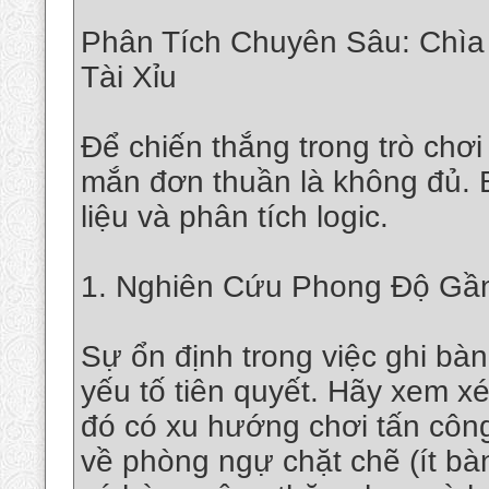
Phân Tích Chuyên Sâu: Chì
Tài Xỉu
Để chiến thắng trong trò chơi
mắn đơn thuần là không đủ. 
liệu và phân tích logic.
1. Nghiên Cứu Phong Độ Gần
Sự ổn định trong việc ghi bà
yếu tố tiên quyết. Hãy xem xé
đó có xu hướng chơi tấn công
về phòng ngự chặt chẽ (ít bà