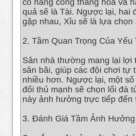
có hàng công thăng hoa và hà
quả sẽ là Tài. Ngược lại, hai
gặp nhau, Xỉu sẽ là lựa chọn
2. Tầm Quan Trọng Của Yếu
Sân nhà thường mang lại lợi 
sân bãi, giúp các đội chơi tự
nhiều hơn. Ngược lại, một số
đối thủ mạnh sẽ chọn lối đá t
này ảnh hưởng trực tiếp đến 
3. Đánh Giá Tầm Ảnh Hưởng