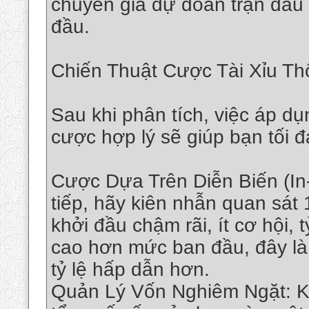
chuyên gia dự đoán trận đấu 
đầu.
Chiến Thuật Cược Tài Xỉu T
Sau khi phân tích, việc áp dụ
cược hợp lý sẽ giúp bạn tối đ
Cược Dựa Trên Diễn Biến (In-P
tiếp, hãy kiên nhẫn quan sát 
khởi đầu chậm rãi, ít cơ hội, 
cao hơn mức ban đầu, đây là 
tỷ lệ hấp dẫn hơn.
Quản Lý Vốn Nghiêm Ngặt: K