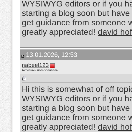
WYSIWYG editors or if you h
starting a blog soon but hav
get guidance from someone w
greatly appreciated!
david hof
13.01.2026, 12:53
nabeel123
Активный пользователь
Hi this is somewhat of off top
WYSIWYG editors or if you h
starting a blog soon but hav
get guidance from someone w
greatly appreciated!
david hof