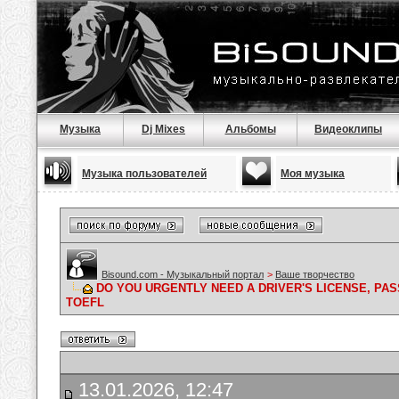
Музыка
Dj Mixes
Альбомы
Видеоклипы
Музыка пользователей
Моя музыка
Bisound.com - Музыкальный портал
>
Ваше творчество
DO YOU URGENTLY NEED A DRIVER'S LICENSE, PAS
TOEFL
13.01.2026, 12:47