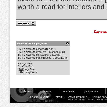
worth a read for interiors and
«
Предыдущ
Ваши права в разделе
Вы
не можете
создавать темы
Вы
не можете
отвечать на сообщения
Вы
не можете
прикреплять файлы
Вы
не можете
редактировать сообщения
BB коды
Вкл.
Смайлы
Вкл.
[IMG]
код
Вкл.
HTML код
Выкл.
Музыка
Dj mixes
Альбомы
Видеоклипы
Реклама на сайте
Помощь
Администрация
Служба под
Все права защищены © 2007-2026 Bisou