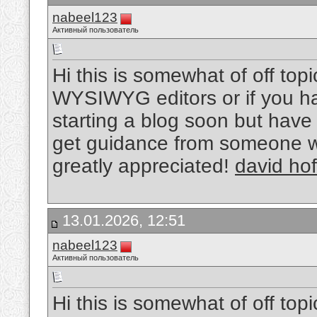
nabeel123
Активный пользователь
Hi this is somewhat of off top
WYSIWYG editors or if you h
starting a blog soon but hav
get guidance from someone w
greatly appreciated!
david hof
13.01.2026, 12:51
nabeel123
Активный пользователь
Hi this is somewhat of off top