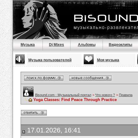
Музыка
Dj Mixes
Альбомы
Видеоклипы
Музыка пользователей
Моя музыка
Bisound.com - Музыкальный портал
>
Что нового ?
>
Правила
Yoga Classes: Find Peace Through Practice
17.01.2026, 16:41