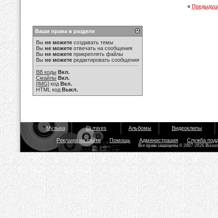
«
Предыдущ
Ваши права в разделе
Вы
не можете
создавать темы
Вы
не можете
отвечать на сообщения
Вы
не можете
прикреплять файлы
Вы
не можете
редактировать сообщения
BB коды
Вкл.
Смайлы
Вкл.
[IMG]
код
Вкл.
HTML код
Выкл.
Музыка
Dj mixes
Альбомы
Видеоклипы
Реклама на сайте
Помощь
Администрация
Служба под
Все права защищены © 2007-2026 Bisou